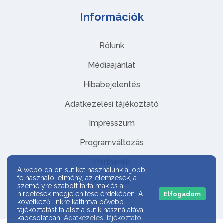
Információk
Rólunk
Médiaajánlat
Hibabejelentés
Adatkezelési tájékoztató
Impresszum
Programváltozás
Partnerek
A weboldalon sütiket használunk a jobb
felhasználói élmény, az elemzések, a
Kapcsolat
személyre szabott tartalmak és a
hirdetések megjelenítése érdekében. A
Elfogadom
következő linkre kattintva bővebb
tájékoztatást találsz a sütik használatával
kapcsolatban:
Adatkezelési tájékoztató