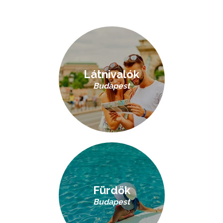
Látnivalók
Budapest
Fürdők
Budapest