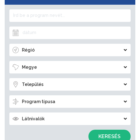
Régió
Megye
Település
Program típusa
Látnivalók
KERESÉS