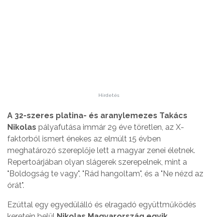
Hirdetés
A 32-szeres platina- és aranylemezes Takács
Nikolas
pályafutása immár 29 éve töretlen, az X-
faktorból ismert énekes az elmúlt 15 évben
meghatározó szereplője lett a magyar zenei életnek.
Repertoárjában olyan slágerek szerepelnek, mint a
"Boldogság te vagy", "Rád hangoltam", és a "Ne nézd az
órát".
Ezúttal egy egyedülálló és elragadó együttműködés
keretein belül
Nikolas Magyarország egyik