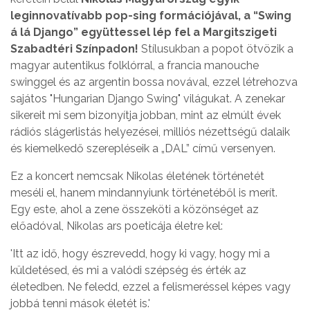
leginnovatívabb pop-sing formációjával, a “Swing
á lá Django” együttessel lép fel a Margitszigeti
Szabadtéri Színpadon!
Stílusukban a popot ötvözik a
magyar autentikus folklórral, a francia manouche
swinggel és az argentin bossa novával, ezzel létrehozva
sajátos "Hungarian Django Swing" világukat. A zenekar
sikereit mi sem bizonyítja jobban, mint az elmúlt évek
rádiós slágerlistás helyezései, milliós nézettségű dalaik
és kiemelkedő szerepléseik a „DAL” című versenyen.
Ez a koncert nemcsak Nikolas életének történetét
meséli el, hanem mindannyiunk történetéből is merít.
Egy este, ahol a zene összeköti a közönséget az
előadóval, Nikolas ars poeticája életre kel:
'Itt az idő, hogy észrevedd, hogy ki vagy, hogy mi a
küldetésed, és mi a valódi szépség és érték az
életedben. Ne feledd, ezzel a felismeréssel képes vagy
jobbá tenni mások életét is.'