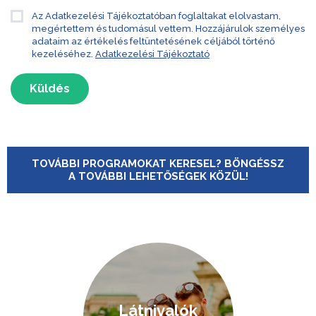
Az Adatkezelési Tájékoztatóban foglaltakat elolvastam,
megértettem és tudomásul vettem. Hozzájárulok személyes
adataim az értékelés feltüntetésének céljából történő
kezeléséhez.
Adatkezelési Tájékoztató
Küldés
TOVÁBBI PROGRAMOKAT KERESEL? BÖNGÉSSZ
A TOVÁBBI LEHETŐSÉGEK KÖZÜL!
Látnivalók