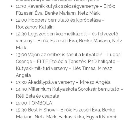
11:30 Keverék kutyák szépségversenye – Bírók:
Füzeséri Éva, Benke Mariann, Netz Márk
12:00 Hoopers bemutató és kipróbálása –
Roczanov Katalin
12:30 Legszebben kozmetikázott – és felvezető
verseny – Bírók: Füzeséri Éva, Benke Mariann, Netz
Márk
13:00 Vajon az ember is tanul a kutyától? – Lugosi
Csenge – ELTE Etológia Tanszék, PhD hallgató –
Kutyaki-mit-tud verseny – Illés Tímea, Mireisz
Angéla
13:30 Akadálypálya verseny – Mireisz Angéla
14:30 Millennium Kutyaiskola Soroksár bemutató –
Réti Béla és csapata
15:00 TOMBOLA
15:30 Best in Show – Bírók: Füzeséri Éva, Benke
Mariann, Netz Márk, Farkas Réka, Egyedi Noémi