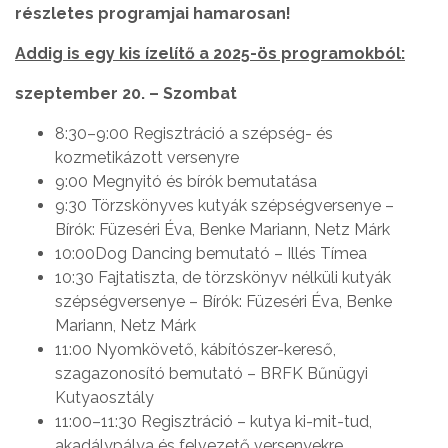
részletes programjai hamarosan!
Addig is egy kis ízelítő a 2025-ös programokból:
szeptember 20. – Szombat
8:30–9:00 Regisztráció a szépség- és
kozmetikázott versenyre
9:00 Megnyitó és bírók bemutatása
9:30 Törzskönyves kutyák szépségversenye –
Bírók: Füzeséri Éva, Benke Mariann, Netz Márk
10:00Dog Dancing bemutató – Illés Tímea
10:30 Fajtatiszta, de törzskönyv nélküli kutyák
szépségversenye – Bírók: Füzeséri Éva, Benke
Mariann, Netz Márk
11:00 Nyomkövető, kábítószer-kereső,
szagazonosító bemutató – BRFK Bűnügyi
Kutyaosztály
11:00–11:30 Regisztráció – kutya ki-mit-tud,
akadálypálya és felvezető versenyekre