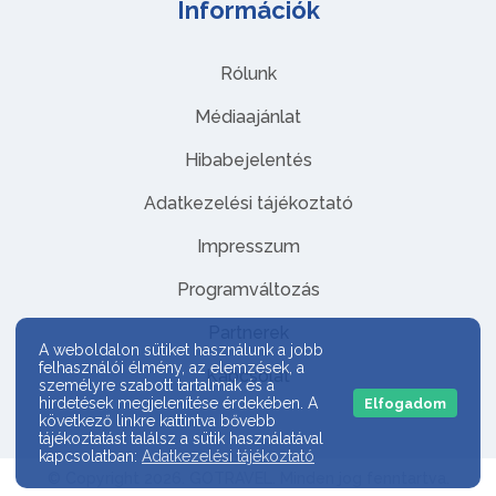
Információk
Rólunk
Médiaajánlat
Hibabejelentés
Adatkezelési tájékoztató
Impresszum
Programváltozás
Partnerek
A weboldalon sütiket használunk a jobb
felhasználói élmény, az elemzések, a
Kapcsolat
személyre szabott tartalmak és a
hirdetések megjelenítése érdekében. A
Elfogadom
következő linkre kattintva bővebb
tájékoztatást találsz a sütik használatával
kapcsolatban:
Adatkezelési tájékoztató
© Copyright 2026. GOTRAVEL. Minden jog fenntartva.