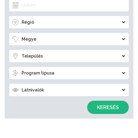
Régió
Megye
Település
Program típusa
Látnivalók
KERESÉS