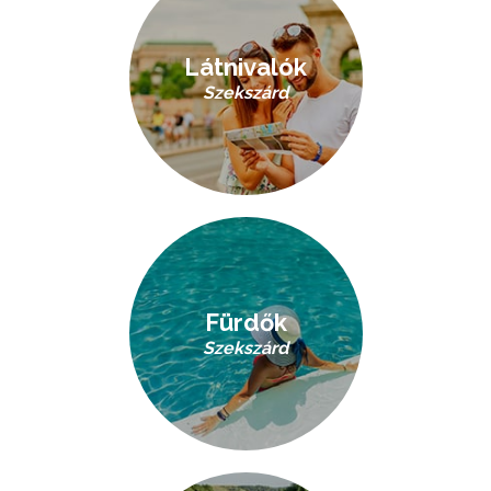
Látnivalók
Szekszárd
Fürdők
Szekszárd