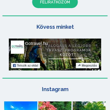
Kövess minket
Gotravel.hu
Tetszik
az oldal
Megosztás
Instagram