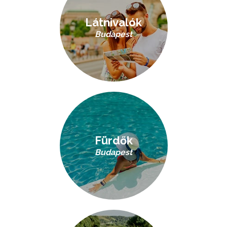
Látnivalók
Budapest
Fürdők
Budapest