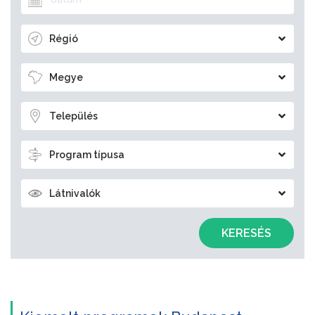
Régió
Megye
Település
Program típusa
Látnivalók
KERESÉS