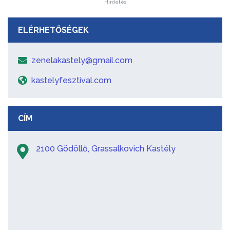
Hirdetés
ELÉRHETŐSÉGEK
zenelakastely@gmail.com
kastelyfesztival.com
CÍM
2100 Gödöllő, Grassalkovich Kastély