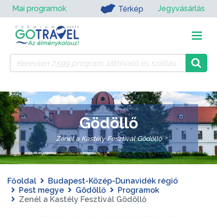
Mai programok
Jegyvásárlás
Térkép
Gödöllő
Zenél a Kastély Fesztivál Gödöllő
Főoldal
Budapest-Közép-Dunavidék régió
Pest megye
Gödöllő
Programok
Zenél a Kastély Fesztivál Gödöllő