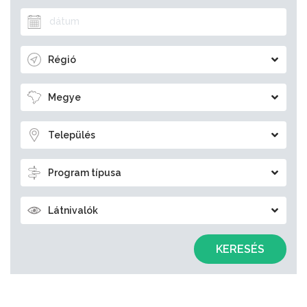
Régió
Megye
Település
Program típusa
Látnivalók
KERESÉS