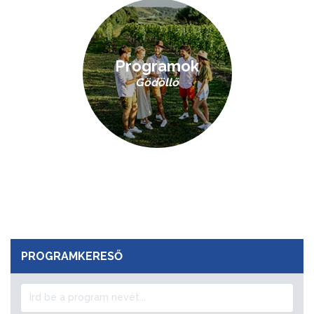
Programok
Gödöllő
PROGRAMKERESŐ