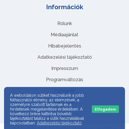
Információk
Rólunk
Médiaajánlat
Hibabejelentés
Adatkezelési tájékoztató
Impresszum
Programváltozás
Partnerek
A weboldalon sütiket használunk a jobb
felhasználói élmény, az elemzések, a
Kapcsolat
személyre szabott tartalmak és a
hirdetések megjelenítése érdekében. A
Elfogadom
következő linkre kattintva bővebb
tájékoztatást találsz a sütik használatával
kapcsolatban:
Adatkezelési tájékoztató
© Copyright 2026. GOTRAVEL. Minden jog fenntartva.