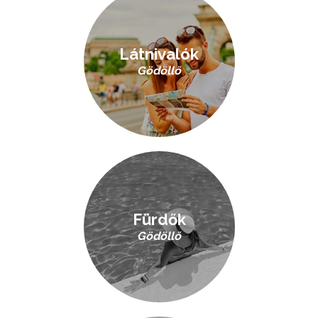
Látnivalók
Gödöllő
Fürdők
Gödöllő