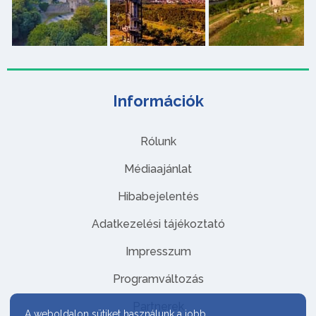
Információk
Rólunk
Médiaajánlat
Hibabejelentés
Adatkezelési tájékoztató
Impresszum
Programváltozás
Partnerek
A weboldalon sütiket használunk a jobb