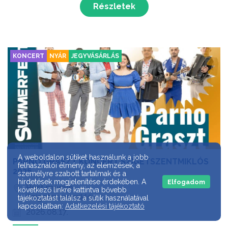
Részletek
KONCERT
NYÁR
JEGYVÁSÁRLÁS
A weboldalon sütiket használunk a jobb
PARNO GRASZT KONCERT SZIGETSZENTMIKLÓS
felhasználói élmény, az elemzések, a
2026
személyre szabott tartalmak és a
hirdetések megjelenítése érdekében. A
Elfogadom
Pest megye
következő linkre kattintva bővebb
Szigetszentmiklós
tájékoztatást találsz a sütik használatával
kapcsolatban:
Adatkezelési tájékoztató
2026.08.17.