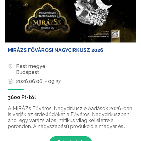
MIRÁZS FŐVÁROSI NAGYCIRKUSZ 2026
Pest megye
Budapest
2026.06.06. - 09.27.
3600 Ft-tól
A MIRÁZs Fővárosi Nagycirkusz előadások 2026-ban
is várják az érdeklődőket a Fővárosi Nagycirkuszban,
ahol egy varázslatos, mitikus világ kel életre a
porondon. A nagyszabású produkció a magyar és
közép-ázsiai őstörténet legendáiból merít, látványos
jelenetekkel, különleges karakterekkel és lenyűgöz...