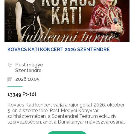
KOVÁCS KATI KONCERT 2026 SZENTENDRE
Pest megye
Szentendre
2026.10.05.
13349 Ft-tól
Kovács Kati koncert várja a rajongókat 2026. október
5-én a szentendrei Pest Megyei Könyvtár
színháztermében, a Szentendrei Teátrum exkluzív
szervezésében, ahol a Dunakanyar művészvárosának
közönsége egy páratlan zenei időutazás részese
lehet. A Kossuth-, Liszt Ferenc- és Prima Primissima