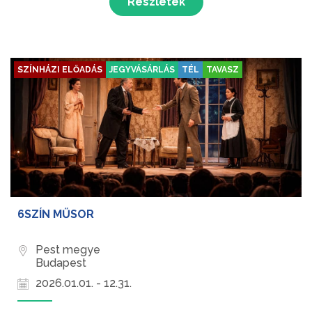
Részletek
szó egy világ...
SZÍNHÁZI ELŐADÁS
JEGYVÁSÁRLÁS
TÉL
TAVASZ
6SZÍN MŰSOR
Pest megye
Budapest
2026.01.01. - 12.31.