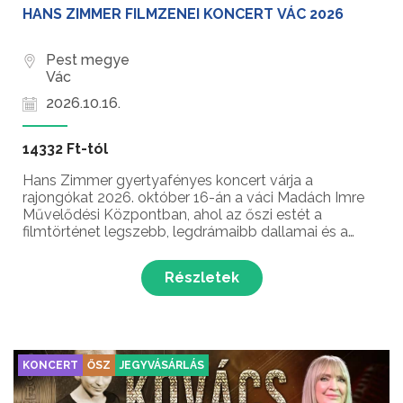
HANS ZIMMER FILMZENEI KONCERT VÁC 2026
Pest megye
Vác
2026.10.16.
14332 Ft-tól
Hans Zimmer gyertyafényes koncert várja a
rajongókat 2026. október 16-án a váci Madách Imre
Művelődési Központban, ahol az őszi estét a
filmtörténet legszebb, legdrámaibb dallamai és a
pislákoló fények varázsa öltözteti lenyűgöző
köntösbe. A hollywoodi produkciók ünnepelt
Részletek
mesterének fülbemászó kompo...
KONCERT
ŐSZ
JEGYVÁSÁRLÁS