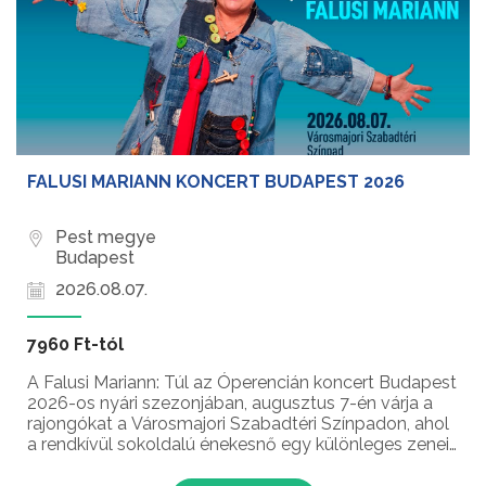
FALUSI MARIANN KONCERT BUDAPEST 2026
Pest megye
Budapest
2026.08.07.
7960 Ft-tól
A Falusi Mariann: Túl az Óperencián koncert Budapest
2026-os nyári szezonjában, augusztus 7-én várja a
rajongókat a Városmajori Szabadtéri Színpadon, ahol
a rendkívül sokoldalú énekesnő egy különleges zenei
utazásra invitálja a közönséget New Yorktól Kairón át
egészen Budapestig....