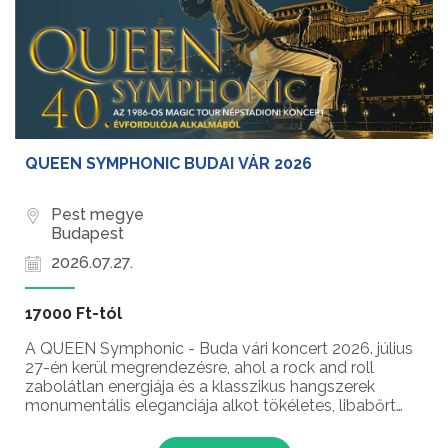
QUEEN SYMPHONIC BUDAI VÁR 2026
Pest megye
Budapest
2026.07.27.
17000 Ft-tól
A QUEEN Symphonic - Buda vári koncert 2026. július
27-én kerül megrendezésre, ahol a rock and roll
zabolátlan energiája és a klasszikus hangszerek
monumentális eleganciája alkot tökéletes, libabőrt
okozó egységet. Ezen a kivételes estén a Szolnoki
Szimfonikusok és a Crazy Little Queen Tribute Band