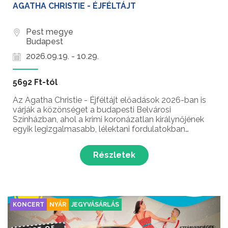
AGATHA CHRISTIE - ÉJFÉLTÁJT
Pest megye
Budapest
2026.09.19. - 10.29.
5692 Ft-tól
Az Agatha Christie - Éjféltájt előadások 2026-ban is
várják a közönséget a budapesti Belvárosi
Színházban, ahol a krimi koronázatlan királynőjének
egyik legizgalmasabb, lélektani fordulatokban
gazdag darabja elevenedik meg. Az Orlai Produkciós
Iroda előadása egy pattanásig feszült alaphelyzetet
Részletek
muta...
KONCERT
NYÁR
JEGYVÁSÁRLÁS