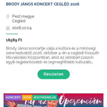
BRÓDY JÁNOS KONCERT CEGLÉD 2026
Pest megye
Cegléd
2026.10.04.
16589 Ft
Bródy János koncertje várja a kultúra és a minőségi
zene kedvelőit 2026. október 4-én a ceglédi Kossuth
Művelődési Központban, ahol az októberi szezon
egyik legjelentősebb és legmeghittebb kulturális
eseményének lehetünk részesei. A magyar
könnyűzene és a hazai dalköltészet élő legendája
Részletek
ezen a vasá...
KONCERT
NYÁR
JEGYVÁSÁRLÁS