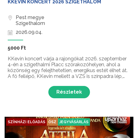
KKEVIN KONCERT 2026 SZIGETHALOM
Pest megye
Szigethalom
2026.09.04.
5000 Ft
KKevin koncert várja a rajongókat 2026. szeptember
4-én a szigethalmi Placc szórakozóhelyen, ahol a
közönség egy felejthetetlen, energikus estét élhet át.
A fő fellépő, KKevin mellett a VZS is színpadra lép,
így a rajongók két különleges előadást élvezhetnek
egyetlen este alatt. A dinamikus zenék, a...
Részletek
SZÍNHÁZI ELŐADÁS
ŐSZ
JEGYVÁSÁRLÁS