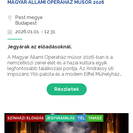
MAGYAR ÁLLAMI OPERAHÁZ MŰSOR 2026
Pest megye
Budapest
2026.01.01. - 12.31.
Jegyárak az előadásoknál.
A Magyar Állami Operaház műsor 2026-ban is a
nemzetközi zenei élet és a hazai kultúra egyik
legfontosabb találkozási pontja. Az Andrássy úti
impozáns Ybl-palota és a modern Eiffel Műhelyház
falai között idén is világszínvonalú produkciók, neves
nemzetközi vendégművészek és a Magyar Nemzeti
Részletek
Balett lá...
SZÍNHÁZI ELŐADÁS
JEGYVÁSÁRLÁS
TÉL
TAVASZ