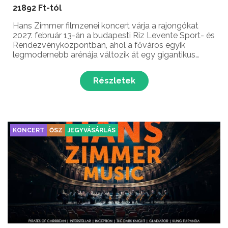
21892 Ft-tól
Hans Zimmer filmzenei koncert várja a rajongókat
2027. február 13-án a budapesti Riz Levente Sport- és
Rendezvényközpontban, ahol a főváros egyik
legmodernebb arénája változik át egy gigantikus
hollywoodi álomgyárrá. A 37 rangos nemzetközi
elismeréssel – köztük két Oscar- és négy Grammy-
Részletek
díjjal – kit...
KONCERT
ŐSZ
JEGYVÁSÁRLÁS