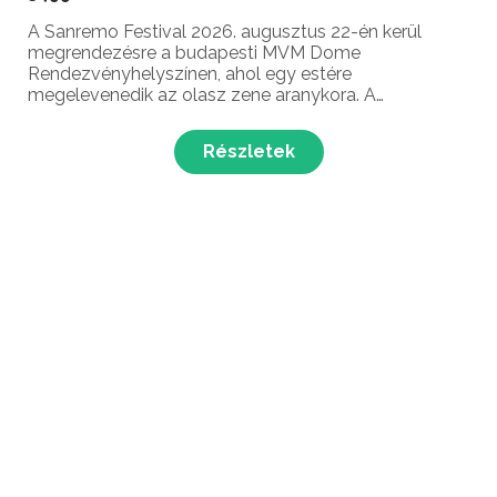
A Sanremo Festival 2026. augusztus 22-én kerül
megrendezésre a budapesti MVM Dome
Rendezvényhelyszínen, ahol egy estére
megelevenedik az olasz zene aranykora. A
nagyszabású, látványos show a legendás San Remo-
i Fesztivál csillagainak legnagyobb slágereit hozza el
Részletek
a közönségnek, megidézve azt a külön...