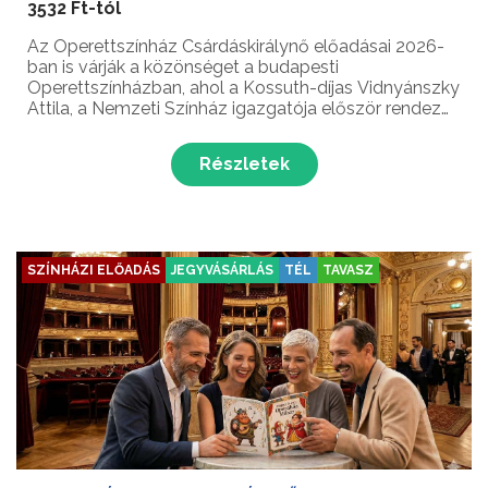
3532 Ft-tól
Az Operettszínház Csárdáskirálynő előadásai 2026-
ban is várják a közönséget a budapesti
Operettszínházban, ahol a Kossuth-díjas Vidnyánszky
Attila, a Nemzeti Színház igazgatója először rendez
operettet – rögtön a műfaj legfényesebb
koronaékszerét állítva színpadra.
Részletek
SZÍNHÁZI ELŐADÁS
JEGYVÁSÁRLÁS
TÉL
TAVASZ