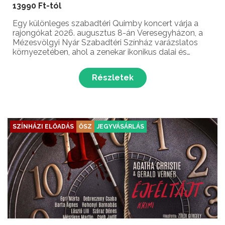
13990 Ft-tól
Egy különleges szabadtéri Quimby koncert várja a
rajongókat 2026. augusztus 8-án Veresegyházon, a
Mézesvölgyi Nyár Szabadtéri Színház varázslatos
környezetében, ahol a zenekar ikonikus dalai és
egyedi hangzásvilága kel életre egy felejthetetlen
nyári estén. A koncert 20:00-kor kezdődik, esőnap
Részletek
eseté...
SZÍNHÁZI ELŐADÁS
ŐSZ
JEGYVÁSÁRLÁS