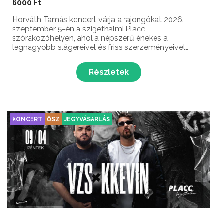
6000 Ft
Horváth Tamás koncert várja a rajongókat 2026.
szeptember 5-én a szigethalmi Placc
szórakozóhelyen, ahol a népszerű énekes a
legnagyobb slágereivel és friss szerzeményeivel
varázsolja el a közönséget. Az este tele lesz
energiával, tánccal és énekléssel, hiszen Horváth
Részletek
Tamás minden számát a rajongók ...
KONCERT
ŐSZ
JEGYVÁSÁRLÁS