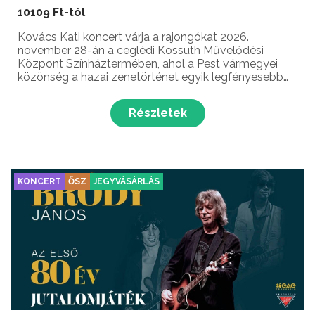
10109 Ft-tól
Kovács Kati koncert várja a rajongókat 2026.
november 28-án a ceglédi Kossuth Művelődési
Központ Színháztermében, ahol a Pest vármegyei
közönség a hazai zenetörténet egyik legfényesebb
ünnepének lehet a részese. A Kossuth-, Liszt Ferenc-
és Prima Primissima díjas énekesnő, a magyar
Részletek
könnyűzene megkér...
KONCERT
ŐSZ
JEGYVÁSÁRLÁS