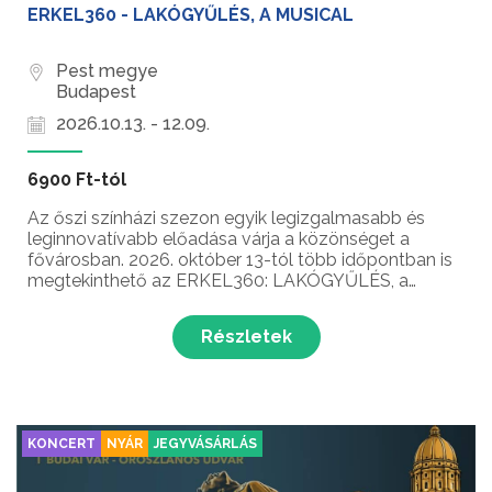
ERKEL360 - LAKÓGYŰLÉS, A MUSICAL
Pest megye
Budapest
2026.10.13. - 12.09.
6900 Ft-tól
Az őszi színházi szezon egyik legizgalmasabb és
leginnovatívabb előadása várja a közönséget a
fővárosban. 2026. október 13-tól több időpontban is
megtekinthető az ERKEL360: LAKÓGYŰLÉS, a
musical a budapesti Erkel Színházban. Ez a
különleges, formabontó színházi élmény teljesen új
Részletek
megvilágításba hely...
KONCERT
NYÁR
JEGYVÁSÁRLÁS