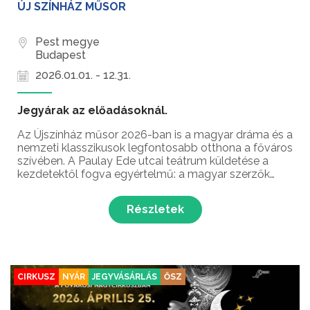
ÚJ SZÍNHÁZ MŰSOR
Pest megye
Budapest
2026.01.01. - 12.31.
Jegyárak az előadásoknál.
Az Újszínház műsor 2026-ban is a magyar dráma és a
nemzeti klasszikusok legfontosabb otthona a főváros
szívében. A Paulay Ede utcai teátrum küldetése a
kezdetektől fogva egyértelmű: a magyar szerzők
műveit állítani a középpontba, legyen szó
évszázados remekművekről vagy kortárs darabokról.
Részletek
Az Újszín...
CIRKUSZ
NYÁR
JEGYVÁSÁRLÁS
ŐSZ