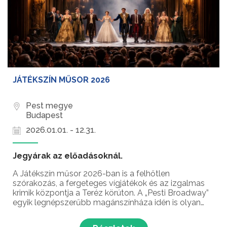
JÁTÉKSZÍN MŰSOR 2026
Pest megye
Budapest
2026.01.01. - 12.31.
Jegyárak az előadásoknál.
A Játékszín műsor 2026-ban is a felhőtlen
szórakozás, a fergeteges vígjátékok és az izgalmas
krimik központja a Teréz körúton. A „Pesti Broadway”
egyik legnépszerűbb magánszínháza idén is olyan
produkciókkal várja a közönséget, amelyek
garantálják a kikapcsolódást és a nevetést. Legyen