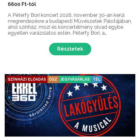
6600 Ft-tól
A Péterfy Bori koncert 2026. november 30-án kerül
megrendezésre a budapesti Művészetek Palotájában,
ahol színház, mozi és koncertélmény olvad egybe
egyetlen varázslatos estén. Péterfy Bori, a
rendszerváltás utáni magyar underground
meghatározó alakja az Amorf Ördögökkel, majd a
Részletek
Love Banddel a hazai ...
SZÍNHÁZI ELŐADÁS
ŐSZ
JEGYVÁSÁRLÁS
TÉL