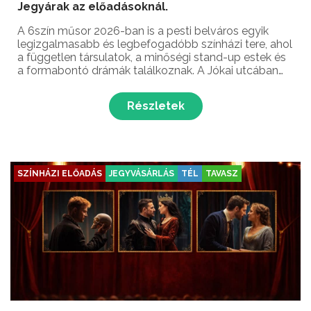
Jegyárak az előadásoknál.
A 6szín műsor 2026-ban is a pesti belváros egyik
legizgalmasabb és legbefogadóbb színházi tere, ahol
a független társulatok, a minőségi stand-up estek és
a formabontó drámák találkoznak. A Jókai utcában
található intézmény különleges színfoltja a fővárosi
kulturális életnek, hiszen teret ad a legfri...
Részletek
SZÍNHÁZI ELŐADÁS
JEGYVÁSÁRLÁS
TÉL
TAVASZ