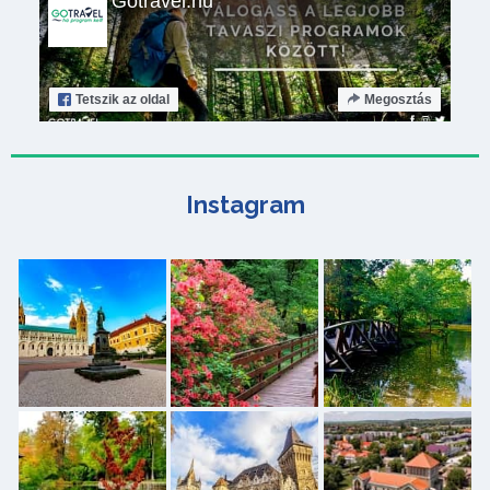
Gotravel.hu
Tetszik
az oldal
Megosztás
Instagram