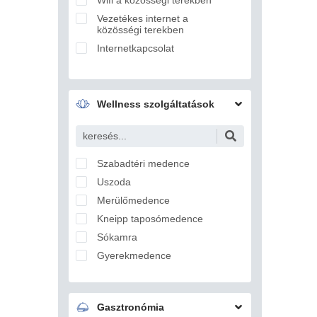
Ballószög
Vezetékes internet a
Balmazújváros
közösségi terekben
Bánd
Internetkapcsolat
Bánhorváti
Bánk
Barcs
Wellness szolgáltatások
Bárdudvarnok
Bátaszék
Bátmonostor
Szabadtéri medence
Bátonyterenye
Uszoda
Bátorliget
Merülőmedence
Battonya
Kneipp taposómedence
Becsvölgye
Sókamra
Békés
Gyerekmedence
Békéscsaba
Jégzuhany
Békésszentandrás
Gőzkamra
Bélapátfalva
Gasztronómia
Aromakabin