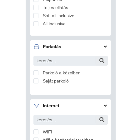
Balatonfőkajár
Teljes ellátás
Balatonföldvár
Soft all inclusive
Balatonfüred
All inclusive
Balatonfűzfő
Balatongyörök
Balatonkenese
Parkolás
Balatonlelle
Balatonmagyaród
Balatonrendes
Parkoló a közelben
Balatonszabadi
Saját parkoló
Balatonszárszó
Balatonszemes
Balatonszentgyörgy
Internet
Balatonszepezd
Balatonszőlős
Balatonvilágos
WIFI
Balf
Wifi a közösségi terekben