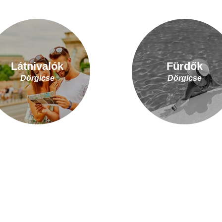
Látnivalók
Fürdők
Dörgicse
Dörgicse