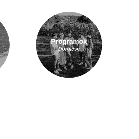
Programok
Dörgicse