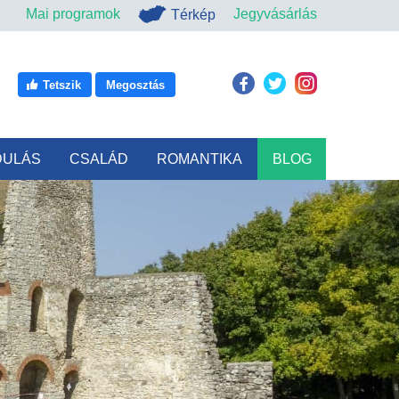
Mai programok
Jegyvásárlás
Térkép
Tetszik
Megosztás
DULÁS
CSALÁD
ROMANTIKA
BLOG