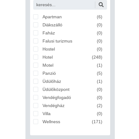
Alattyán
Albertirsa
Alcsútdoboz
Apartman
(6)
Aldebrő
Diákszálló
(0)
Algyő
Faház
(0)
Almamellék
Falusi turizmus
(0)
Alsóberecki
Hostel
(0)
Alsóbogát
Hotel
(248)
Alsónémedi
Motel
(1)
Alsóörs
Panzió
(5)
Apaj
Üdülőház
(1)
Apostag
Üdülőközpont
(0)
Ásotthalom
Vendégfogadó
(0)
Aszód
Vendégház
(2)
Bábolna
Villa
(0)
Babót
Wellness
(171)
Bácsalmás
Badacsonytomaj