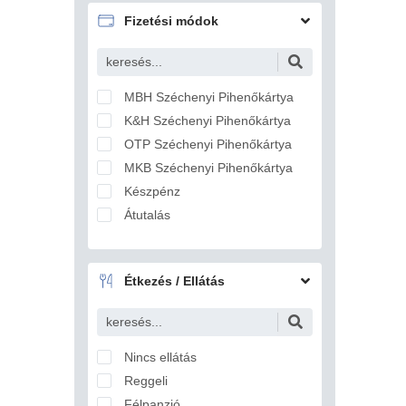
Badacsonytördemic
Fizetési módok
Baj
Baja
Bakonszeg
MBH Széchenyi Pihenőkártya
Bakonya
K&H Széchenyi Pihenőkártya
Bakonybél
OTP Széchenyi Pihenőkártya
Bakonynána
MKB Széchenyi Pihenőkártya
Bakonyszentlászló
Készpénz
Balassagyarmat
Átutalás
Balástya
Bankkártya
Balatonakali
Balatonakarattya
Étkezés / Ellátás
Balatonalmádi
Balatonberény
Balatonboglár
Nincs ellátás
Balatonederics
Reggeli
Balatonfenyves
Félpanzió