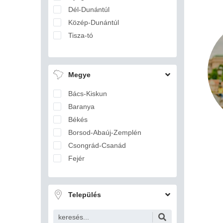
Dél-Dunántúl
Közép-Dunántúl
Tisza-tó
Megye
Bács-Kiskun
Baranya
Békés
Borsod-Abaúj-Zemplén
Csongrád-Csanád
Fejér
Győr-Moson-Sopron
Hajdú-Bihar
Település
Heves
Jász-Nagykun-Szolnok
Komárom-Esztergom