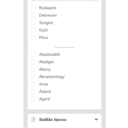
Nógrád
Budapest
Pest
Debrecen
Somogy
Szeged
Szabolcs-Szatmár-Bereg
Győr
Tolna
Pécs
Vas
Veszprém
Abádszalók
Zala
Abaliget
Abony
Ábrahámhegy
Acsa
Ádánd
Agárd
Ágfalva
Aggtelek
Szállás típusa
Ajka