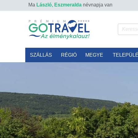
Ma
László, Eszmeralda
névnapja van
SZÁLLÁS
RÉGIÓ
MEGYE
TELEPÜL