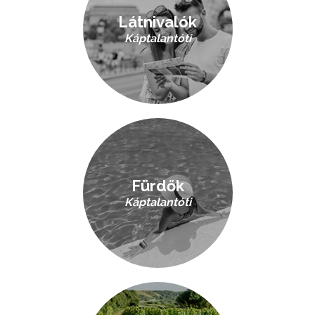
Látnivalók
Káptalantóti
Fürdők
Káptalantóti