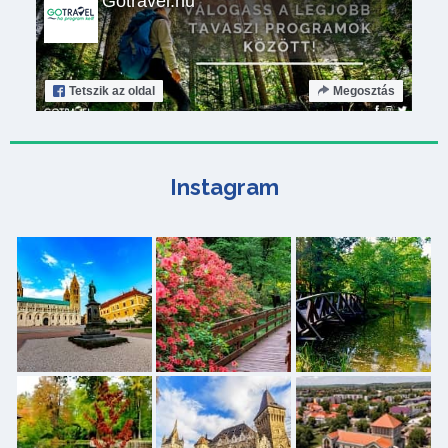
Gotravel.hu
Tetszik
az oldal
Megosztás
Instagram