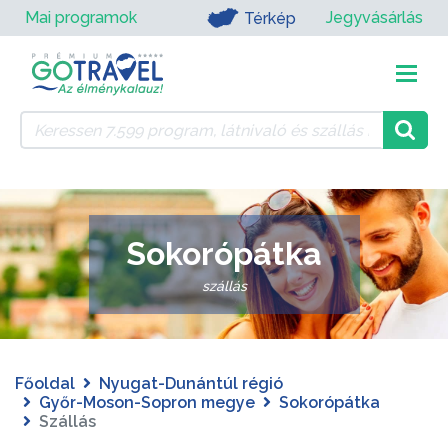
Mai programok
Jegyvásárlás
Térkép
Sokorópátka
szállás
Főoldal
Nyugat-Dunántúl régió
Győr-Moson-Sopron megye
Sokorópátka
Szállás