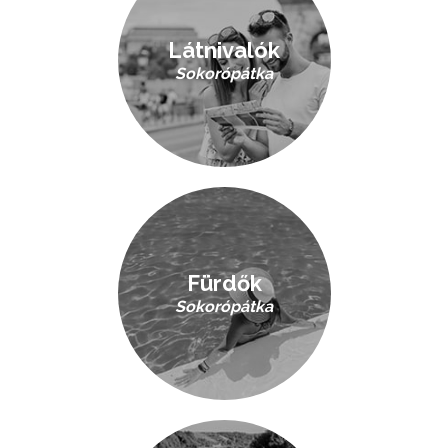
Látnivalók
Sokorópátka
Fürdők
Sokorópátka