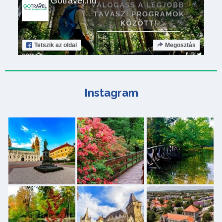
Gotravel.hu
Tetszik
az oldal
Megosztás
Instagram