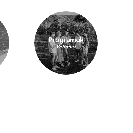
Programok
Velemér