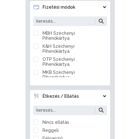
Badacsonytördemic
Fizetési módok
Baj
Baja
Bakonszeg
MBH Széchenyi
Pihenőkártya
Bakonya
K&H Széchenyi
Bakonybél
Pihenőkártya
Bakonynána
OTP Széchenyi
Bakonyszentlászló
Pihenőkártya
Balassagyarmat
MKB Széchenyi
Pihenőkártya
Balástya
Készpénz
Balatonakali
Átutalás
Balatonakarattya
Étkezés / Ellátás
Bankkártya
Balatonalmádi
Balatonberény
Balatonboglár
Nincs ellátás
Balatonederics
Reggeli
Balatonfenyves
Félpanzió