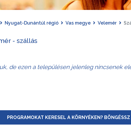
Nyugat-Dunántúl régió
Vas megye
Velemér
Szá
ér - szállás
juk, de ezen a településen jelenleg nincsenek elé
PROGRAMOKAT KERESEL A KÖRNYÉKEN? BÖNGÉSSZ 