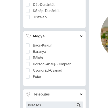
Dél-Dunántúl
Közép-Dunántúl
Tisza-tó
Megye
Bács-Kiskun
Baranya
Békés
Borsod-Abaúj-Zemplén
Csongrád-Csanád
Fejér
Győr-Moson-Sopron
Hajdú-Bihar
Település
Heves
Jász-Nagykun-Szolnok
Komárom-Esztergom