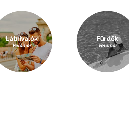
Látnivalók
Fürdők
Velemér
Velemér