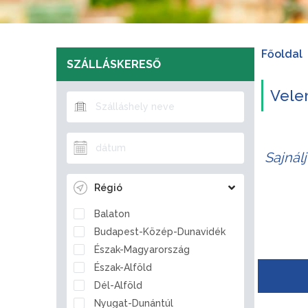
Főoldal
SZÁLLÁSKERESŐ
Velem
Sajnál
Régió
Balaton
Budapest-Közép-Dunavidék
Észak-Magyarország
Észak-Alföld
Dél-Alföld
Nyugat-Dunántúl