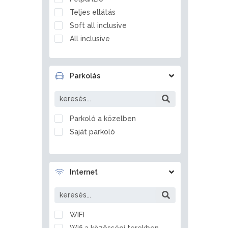
Balatonfőkajár
Teljes ellátás
Balatonföldvár
Soft all inclusive
Balatonfüred
All inclusive
Balatonfűzfő
Balatongyörök
Balatonkenese
Parkolás
Balatonlelle
Balatonmagyaród
Balatonrendes
Parkoló a közelben
Balatonszabadi
Saját parkoló
Balatonszárszó
Balatonszemes
Balatonszentgyörgy
Internet
Balatonszepezd
Balatonszőlős
Balatonvilágos
WIFI
Balf
Wifi a közösségi terekben