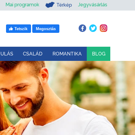
Mai programok
Jegyvásárlás
Térkép
Tetszik
Megosztás
DULÁS
CSALÁD
ROMANTIKA
BLOG