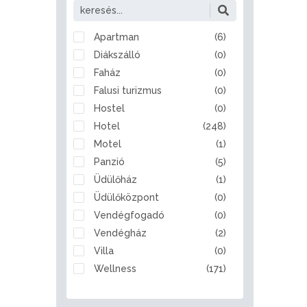
Alattyán
Albertirsa
Alcsútdoboz
Apartman
(6)
Aldebrő
Diákszálló
(0)
Algyő
Faház
(0)
Almamellék
Falusi turizmus
(0)
Alsóberecki
Hostel
(0)
Alsóbogát
Hotel
(248)
Alsónémedi
Motel
(1)
Alsóörs
Panzió
(5)
Apaj
Üdülőház
(1)
Apostag
Üdülőközpont
(0)
Ásotthalom
Vendégfogadó
(0)
Aszód
Vendégház
(2)
Bábolna
Villa
(0)
Babót
Wellness
(171)
Bácsalmás
Badacsonytomaj