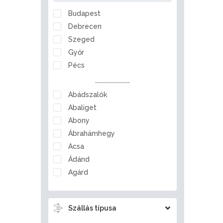
Nógrád
Budapest
Pest
Debrecen
Somogy
Szeged
Szabolcs-Szatmár-Bereg
Győr
Tolna
Pécs
Vas
Veszprém
Abádszalók
Zala
Abaliget
Abony
Ábrahámhegy
Acsa
Ádánd
Agárd
Ágfalva
Aggtelek
Szállás típusa
Ajka