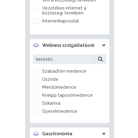
Ballószög
Vezetékes internet a
Balmazújváros
közösségi terekben
Bánd
Internetkapcsolat
Bánhorváti
Bánk
Barcs
Wellness szolgáltatások
Bárdudvarnok
Bátaszék
Bátmonostor
Szabadtéri medence
Bátonyterenye
Uszoda
Bátorliget
Merülőmedence
Battonya
Kneipp taposómedence
Becsvölgye
Sókamra
Békés
Gyerekmedence
Békéscsaba
Jégzuhany
Békésszentandrás
Gőzkamra
Bélapátfalva
Gasztronómia
Aromakabin