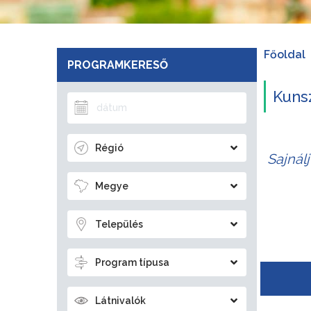
Főoldal
PROGRAMKERESŐ
Kunsz
Régió
Sajnál
Megye
Település
Program típusa
Látnivalók