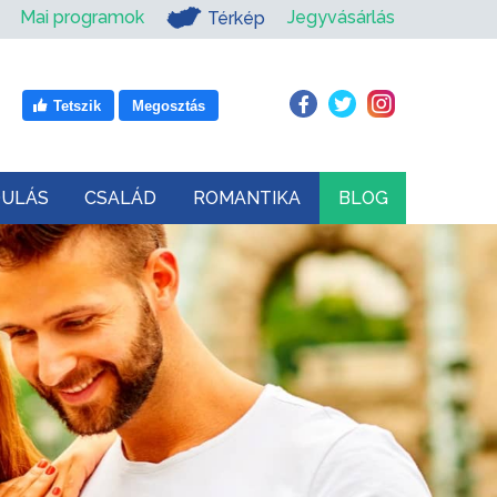
Mai programok
Jegyvásárlás
Térkép
Tetszik
Megosztás
DULÁS
CSALÁD
ROMANTIKA
BLOG