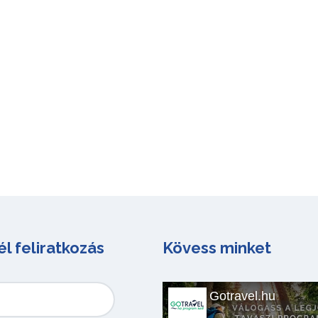
él feliratkozás
Kövess minket
Gotravel.hu