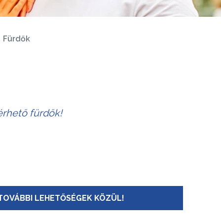
Fürdők
érhető fürdők!
TOVÁBBI LEHETŐSÉGEK KÖZÜL!