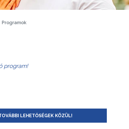
Programok
tő program!
TOVÁBBI LEHETŐSÉGEK KÖZÜL!