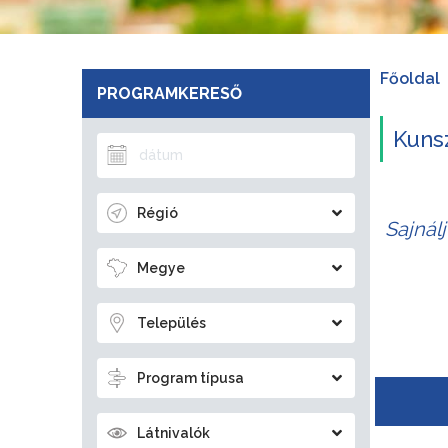
Főoldal
PROGRAMKERESŐ
Kuns
Régió
Sajnál
Megye
Település
Program típusa
Látnivalók