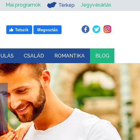
Mai programok
Jegyvásárlás
Térkép
Tetszik
Megosztás
DULÁS
CSALÁD
ROMANTIKA
BLOG