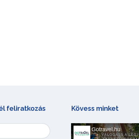
él feliratkozás
Kövess minket
Gotravel.hu