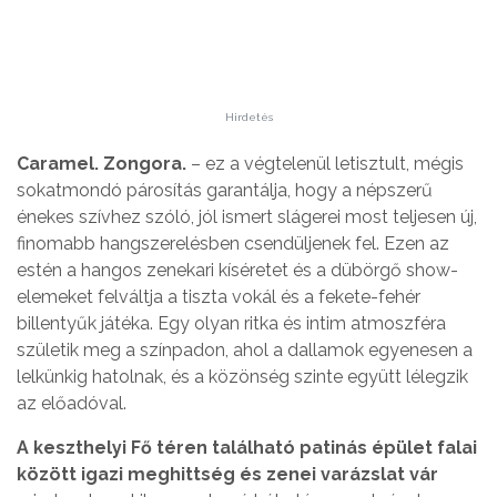
Hirdetés
Caramel. Zongora.
– ez a végtelenül letisztult, mégis
sokatmondó párosítás garantálja, hogy a népszerű
énekes szívhez szóló, jól ismert slágerei most teljesen új,
finomabb hangszerelésben csendüljenek fel. Ezen az
estén a hangos zenekari kíséretet és a dübörgő show-
elemeket felváltja a tiszta vokál és a fekete-fehér
billentyűk játéka. Egy olyan ritka és intim atmoszféra
születik meg a színpadon, ahol a dallamok egyenesen a
lelkünkig hatolnak, és a közönség szinte együtt lélegzik
az előadóval.
A keszthelyi Fő téren található patinás épület falai
között igazi meghittség és zenei varázslat vár