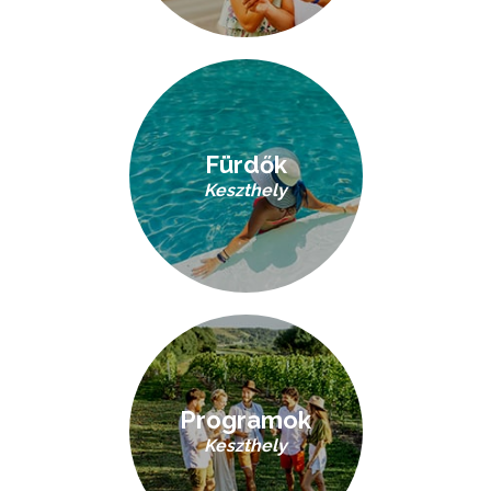
Fürdők
Keszthely
Programok
Keszthely