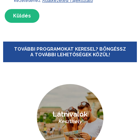
kezeléséhez.
Adatkezelési Tájékoztató
Küldés
TOVÁBBI PROGRAMOKAT KERESEL? BÖNGÉSSZ
A TOVÁBBI LEHETŐSÉGEK KÖZÜL!
Látnivalók
Keszthely