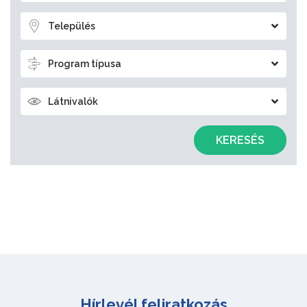
Település
Program típusa
Látnivalók
KERESÉS
Hírlevél feliratkozás