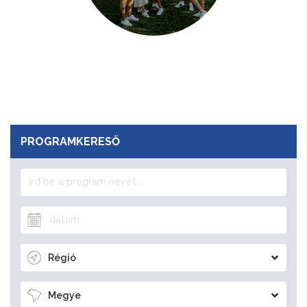
PROGRAMKERESŐ
Régió
Megye