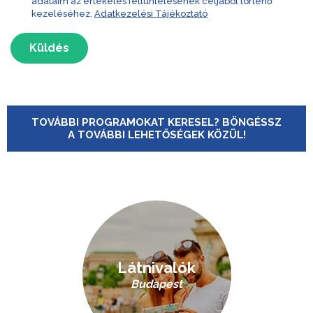
adataim az értékelés feltüntetésének céljából történő
kezeléséhez.
Adatkezelési Tájékoztató
Küldés
TOVÁBBI PROGRAMOKAT KERESEL? BÖNGÉSSZ
A TOVÁBBI LEHETŐSÉGEK KÖZÜL!
Látnivalók
Budapest