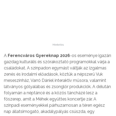
Hirdetés
A
Ferencváros Gyereknap 2026
-os eseménye igazán
gazdag kulturális és szórakoztató programokkal várja a
családokat. A színpadon egymást váltják az izgalmas
zenés és irodalmi előadások, köztük a népszerű Vuk
meseszínház, Varró Dániel interaktív műsora, valamint
látványos gólyalábas és zsonglőr produkciók. A délután
folyamán a néptáncé és a közös táncházé lesz a
főszerep, amit a Méhek együttes koncertje zár. A
színpadi eseményekkel párhuzamosan a téren egész
nap állatsimogató, akadálypályás csúszda, egy