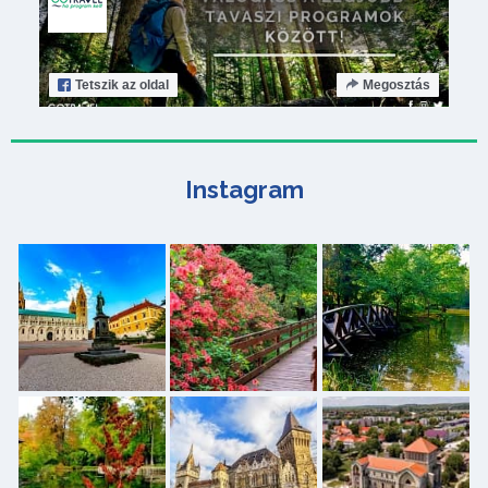
Tetszik
az oldal
Megosztás
Instagram