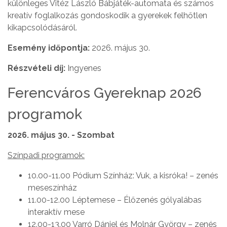
különleges Vitéz László Bábjáték-automata és számos
kreatív foglalkozás gondoskodik a gyerekek felhőtlen
kikapcsolódásáról.
Esemény időpontja:
2026. május 30.
Részvételi díj:
Ingyenes
Ferencváros Gyereknap 2026
programok
2026. május 30. - Szombat
Színpadi programok:
10.00-11.00 Pódium Színház: Vuk, a kisróka! – zenés
meseszínház
11.00-12.00 Léptemese – Élőzenés gólyalábas
interaktív mese
12.00-13.00 Varró Dániel és Molnár György – zenés