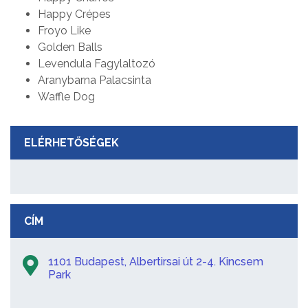
Happy Crépes
Froyo Like
Golden Balls
Levendula Fagylaltozó
Aranybarna Palacsinta
Waffle Dog
ELÉRHETŐSÉGEK
CÍM
1101 Budapest, Albertirsai út 2-4. Kincsem
Park