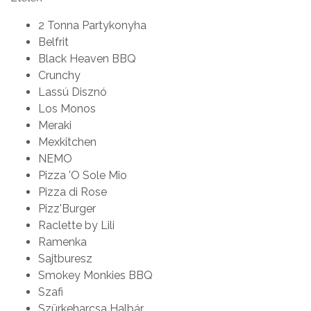
2 Tonna Partykonyha
Belfrit
Black Heaven BBQ
Crunchy
Lassú Disznó
Los Monos
Meraki
Mexkitchen
NEMO
Pizza 'O Sole Mio
Pizza di Rose
Pizz'Burger
Raclette by Lili
Ramenka
Sajtburesz
Smokey Monkies BBQ
Szafi
Szürkeharcsa Halbár