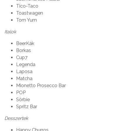
Tico-Taco
Toastwagen
Tom Yum
Italok
BeerKák
Borkas
Cup7
Legenda
Laposa
Matcha
Mionetto Prosecco Bar
POP
Sörbie
Spritz Bar
Desszertek
Happy Churros