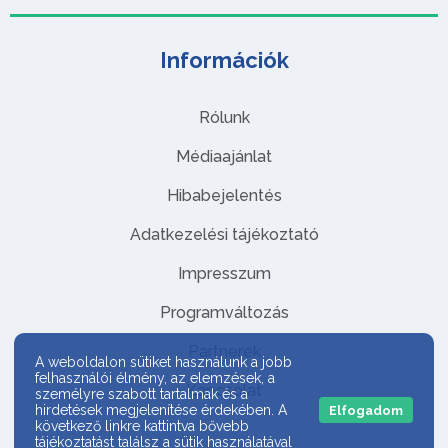
Információk
Rólunk
Médiaajánlat
Hibabejelentés
Adatkezelési tájékoztató
Impresszum
Programváltozás
Partnerek
A weboldalon sütiket használunk a jobb
felhasználói élmény, az elemzések, a
Kapcsolat
személyre szabott tartalmak és a
hirdetések megjelenítése érdekében. A
Elfogadom
következő linkre kattintva bővebb
tájékoztatást találsz a sütik használatával