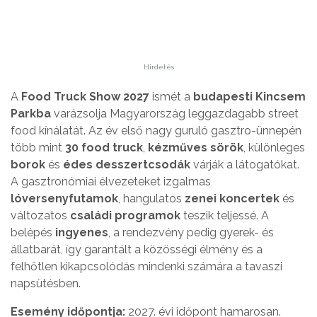
Hirdetés
A
Food Truck Show 2027
ismét a
budapesti Kincsem
Parkba
varázsolja Magyarország leggazdagabb street
food kínálatát. Az év első nagy guruló gasztro-ünnepén
több mint
30 food truck
,
kézműves sörök
, különleges
borok
és
édes desszertcsodák
várják a látogatókat.
A gasztronómiai élvezeteket izgalmas
lóversenyfutamok
, hangulatos
zenei koncertek
és
változatos
családi programok
teszik teljessé. A
belépés
ingyenes
, a rendezvény pedig gyerek- és
állatbarát, így garantált a közösségi élmény és a
felhőtlen kikapcsolódás mindenki számára a tavaszi
napsütésben.
Esemény időpontja:
2027. évi időpont hamarosan.