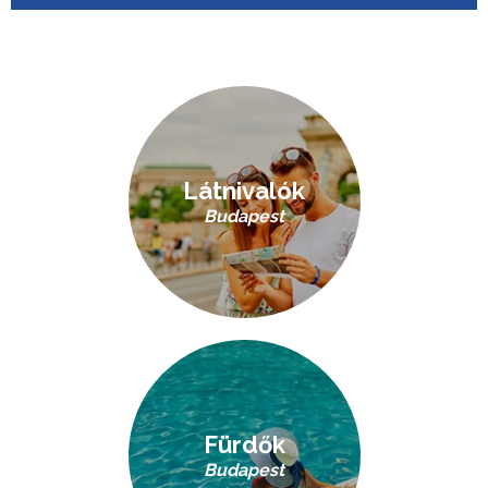
Látnivalók
Budapest
Fürdők
Budapest