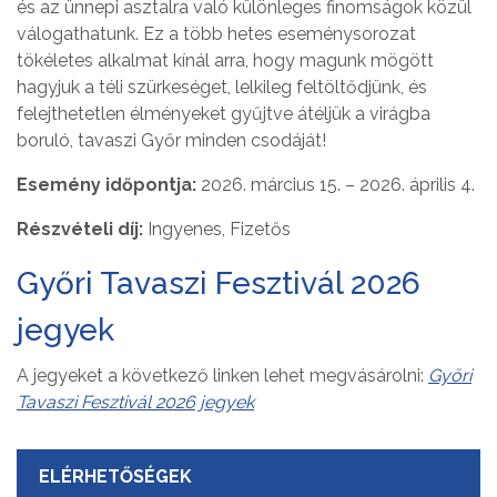
és az ünnepi asztalra való különleges finomságok közül
válogathatunk. Ez a több hetes eseménysorozat
tökéletes alkalmat kínál arra, hogy magunk mögött
hagyjuk a téli szürkeséget, lelkileg feltöltődjünk, és
felejthetetlen élményeket gyűjtve átéljük a virágba
boruló, tavaszi Győr minden csodáját!
Esemény időpontja:
2026. március 15. – 2026. április 4.
Részvételi díj:
Ingyenes, Fizetős
Győri Tavaszi Fesztivál 2026
jegyek
A jegyeket a következő linken lehet megvásárolni:
Győri
Tavaszi Fesztivál 2026 jegyek
ELÉRHETŐSÉGEK