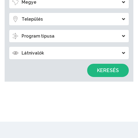
Megye
Település
Program típusa
Látnivalók
KERESÉS