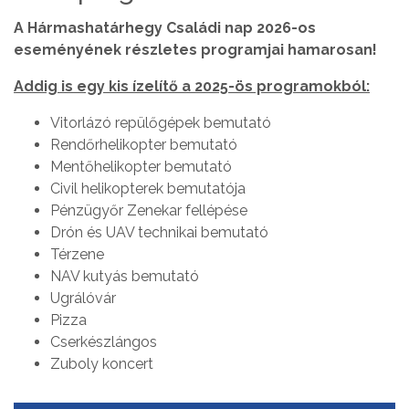
A Hármashatárhegy Családi nap 2026-os
eseményének részletes programjai hamarosan!
Addig is egy kis ízelítő a 2025-ös programokból:
Vitorlázó repülőgépek bemutató
Rendőrhelikopter bemutató
Mentőhelikopter bemutató
Civil helikopterek bemutatója
Pénzügyőr Zenekar fellépése
Drón és UAV technikai bemutató
Térzene
NAV kutyás bemutató
Ugrálóvár
Pizza
Cserkészlángos
Zuboly koncert