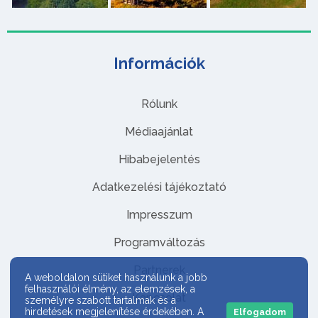
Információk
Rólunk
Médiaajánlat
Hibabejelentés
Adatkezelési tájékoztató
Impresszum
Programváltozás
Partnerek
A weboldalon sütiket használunk a jobb
felhasználói élmény, az elemzések, a
Kapcsolat
személyre szabott tartalmak és a
hirdetések megjelenítése érdekében. A
Elfogadom