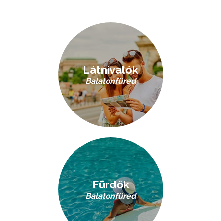
Látnivalók
Balatonfüred
Fürdők
Balatonfüred