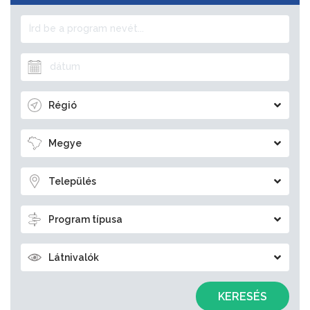
Régió
Megye
Település
Program típusa
Látnivalók
KERESÉS