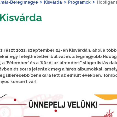
tmár-Bereg megye
Kisvárda
Programok
Hooligans
Kisvárda
 részt 2022. szeptember 24-én Kisvárdán, ahol a töb
kar egy felejthetetlen bulival és a legnagyobb Hooli
’, a ’Félember’ és a ’Küzdj az álmodért” slágerlistás da
0 évben és sorra jelentek meg a híres albumokkal, amel
egsikeresebb zenekara lett az elmúlt években. Tomb
nyos koncert vár!