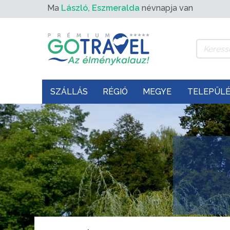
Ma
László, Eszmeralda
névnapja van
SZÁLLÁS
RÉGIÓ
MEGYE
TELEPÜL