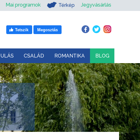
Mai programok
Jegyvásárlás
Térkép
Tetszik
Megosztás
DULÁS
CSALÁD
ROMANTIKA
BLOG