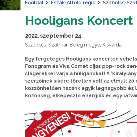
Főoldal
Észak-Alföld régió
Szabolcs-Sza
Hooligans Koncert 
2022. szeptember 24.
Szabolcs-Szatmár-Bereg megye, Kisvárda
Egy fergeteges Hooligans koncerten vehetsz
Fonogram és Viva Comet díjas pop-rock zene
slágerekkel várja a huligánokat! A ’Királylány
szerzőinek sikere töretlen volt az elmúlt 2
köszönhetően hazánk egyik legnagyobb és l
közönség, elképesztő energiák és egy látvá