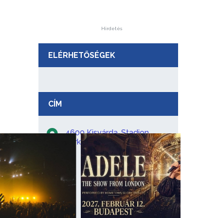
Hirdetés
ELÉRHETŐSÉGEK
CÍM
4600 Kisvárda, Stadion
parkoló