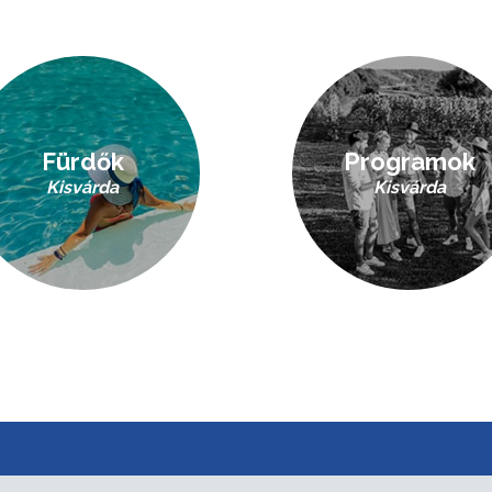
Fürdők
Programok
Kisvárda
Kisvárda