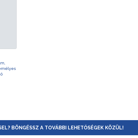
am,
zemélyes
nő
EL? BÖNGÉSSZ A TOVÁBBI LEHETŐSÉGEK KÖZÜL!