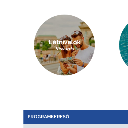
Látnivalók
Kisvárda
PROGRAMKERESŐ