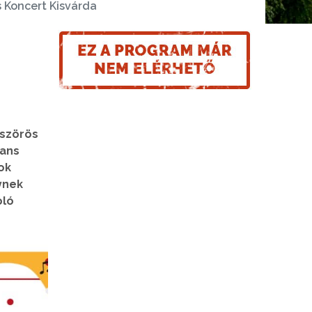
 Koncert Kisvárda
bszörös
gans
lok
ynek
oló