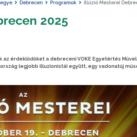
megye
Debrecen
Programok
Illúzió Mesterei Debr
ebrecen 2025
rják az érdeklődőket a debreceni VOKE Egyetértés Műve
 ország legjobb illuzionistái együtt, egy vadonatúj mű