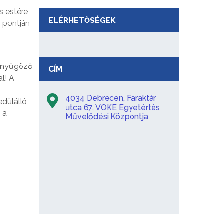
s estére
ELÉRHETŐSÉGEK
s pontján
lenyűgöző
CÍM
l! A
4034 Debrecen, Faraktár
edülálló
utca 67. VOKE Egyetértés
 a
Művelődési Központja