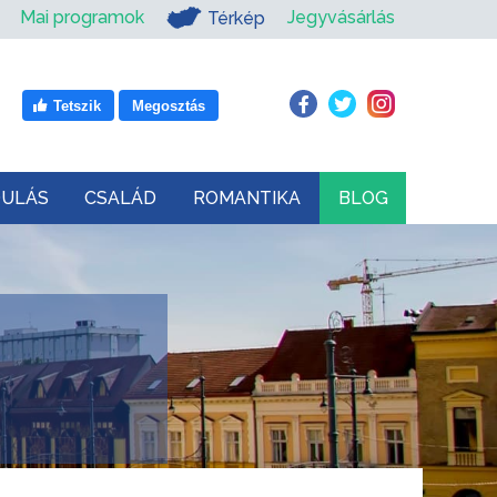
Mai programok
Jegyvásárlás
Térkép
Tetszik
Megosztás
DULÁS
CSALÁD
ROMANTIKA
BLOG