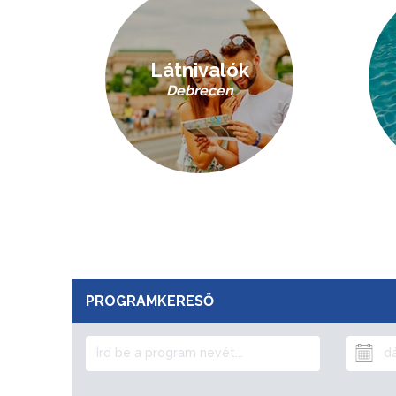
Látnivalók
Debrecen
PROGRAMKERESŐ