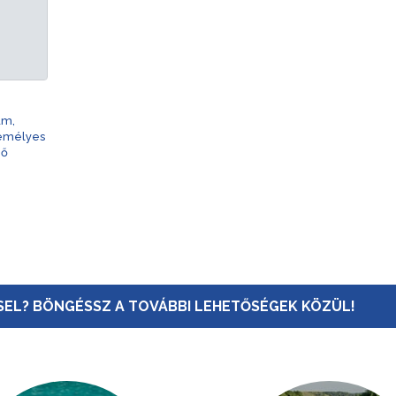
am,
zemélyes
nő
EL? BÖNGÉSSZ A TOVÁBBI LEHETŐSÉGEK KÖZÜL!