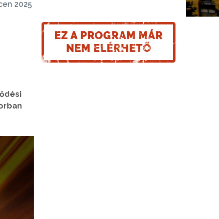
ecen 2025
lődési
sorban