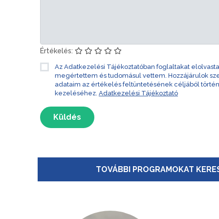
Értékelés:
Az Adatkezelési Tájékoztatóban foglaltakat elolvast
megértettem és tudomásul vettem. Hozzájárulok s
adataim az értékelés feltüntetésének céljából törté
kezeléséhez.
Adatkezelési Tájékoztató
Küldés
TOVÁBBI PROGRAMOKAT KERES