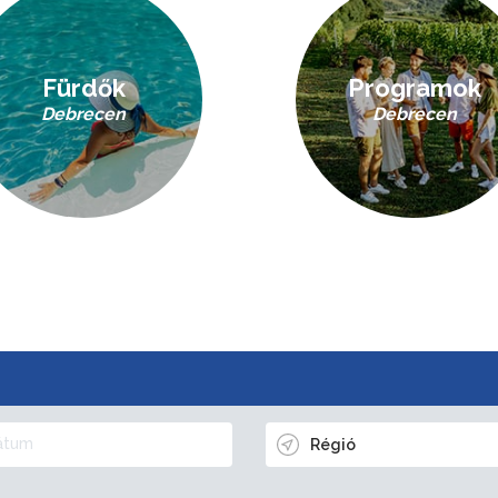
Fürdők
Programok
Debrecen
Debrecen
Régió