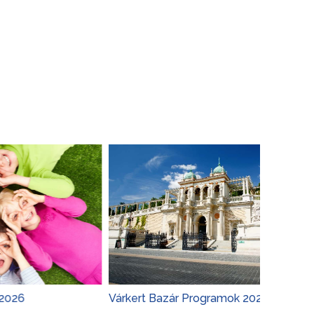
Várkert Bazár Programok 2026
Budapest 