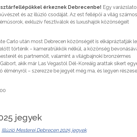
új sztárfellépőkkel érkeznek Debrecenbe!
Egy varázslato
bűvészet és az illúzió csodáját. Az est fellépői a világ számo
éműsorok, exkluzív fesztiválok és luxushajók közönségeit
onte Carlo után most Debrecen közönségét is elkápráztatják 
előtt történik – kameratrükkök nélkül, a közönség bevonásáva
mesterét és partnernőit, valamint a világbajnoki bronzérmes
bort, akik már Las Vegastól Dél-Koreáig arattak sikert egy
lló élményről – szerezze be jegyét még ma, és legyen részese
:00
2025 jegyek
:
Illúzió Mesterei Debrecen 2025 jegyek