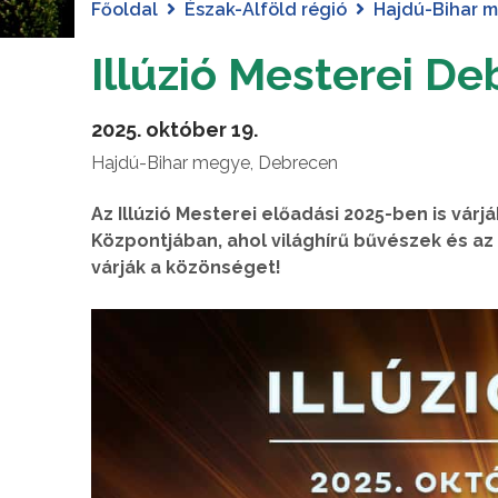
Főoldal
Észak-Alföld régió
Hajdú-Bihar 
Illúzió Mesterei D
2025. október 19.
Hajdú-Bihar megye, Debrecen
Az Illúzió Mesterei előadási 2025-ben is vá
Központjában, ahol világhírű bűvészek és az
várják a közönséget!