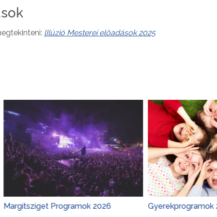
ások
egtekinteni:
lIlúzió Mesterei előadások 2025
get Programok 2026
Gyerekprogramok 2026