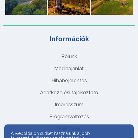
Információk
Rólunk
Médiaajánlat
Hibabejelentés
Adatkezelési tájékoztató
Impresszum
Programváltozás
Partnerek
A weboldalon sütiket használunk a jobb