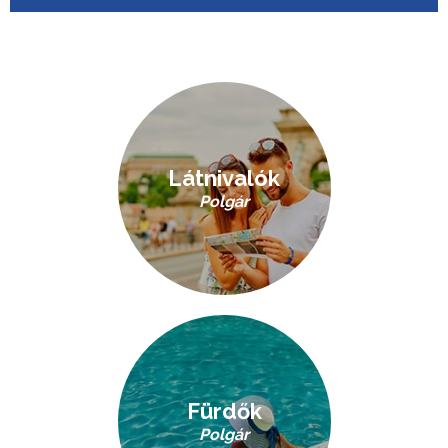
Látnivalók
Polgár
Fürdők
Polgár