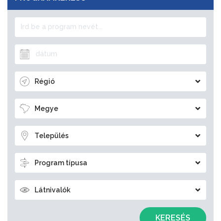
Régió
Megye
Település
Program típusa
Látnivalók
KERESÉS