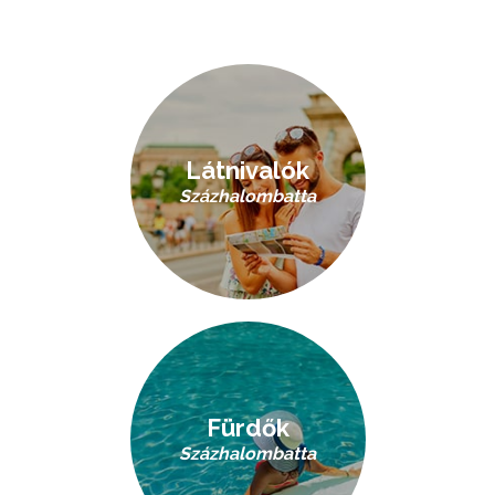
Látnivalók
Százhalombatta
Fürdők
Százhalombatta