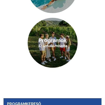
Programok
Százhalombatta
PROGRAMKERESŐ