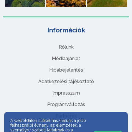
Információk
Rólunk
Médiaajánlat
Hibabejelentés
Adatkezelési tájékoztató
Impresszum
Programváltozás
Partnerek
A weboldalon sütiket használunk a jobb
felhasználói élmény, az elemzések, a
Kapcsolat
személyre szabott tartalmak és a