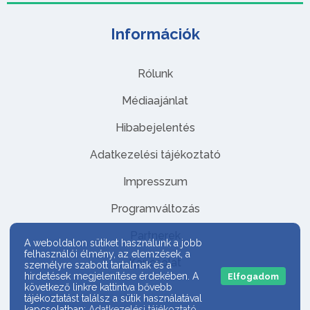
Információk
Rólunk
Médiaajánlat
Hibabejelentés
Adatkezelési tájékoztató
Impresszum
Programváltozás
Partnerek
A weboldalon sütiket használunk a jobb
felhasználói élmény, az elemzések, a
Kapcsolat
személyre szabott tartalmak és a
hirdetések megjelenítése érdekében. A
Elfogadom
következő linkre kattintva bővebb
tájékoztatást találsz a sütik használatával
kapcsolatban:
Adatkezelési tájékoztató