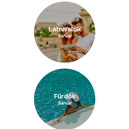
Látnivalók
Sárvár
Fürdők
Sárvár