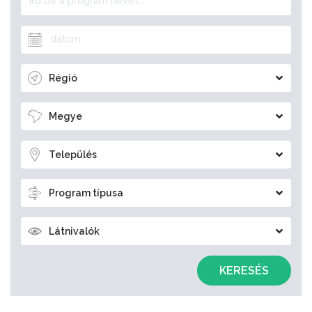
Régió
Megye
Település
Program típusa
Látnivalók
KERESÉS