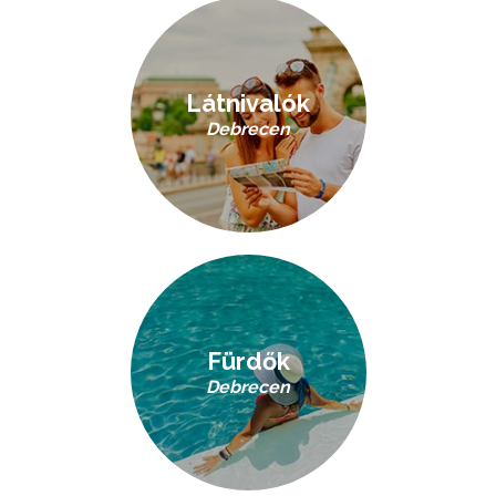
Látnivalók
Debrecen
Fürdők
Debrecen