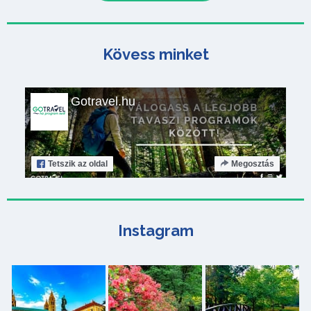
Kövess minket
Gotravel.hu
Tetszik
az oldal
Megosztás
Instagram