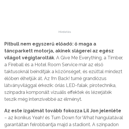
Hirdetés
Pitbull nem egyszerű előadó: ő maga a
táncparkett motorja, akinek slágerei az egész
világot végigtarolták
. A Give Me Everything, a Timber,
a Fireball és a Hotel Room Service már az első
taktusoknál beindítják a közönséget, és ezúttal mindezt
élőben élhetjük át. Az I’m Back! turné grandiózus
látványvilággal érkezik: óriás LED-falak, pirotechnika,
színpadra komponált vizuális effektek és lézerjáték
teszik még intenzívebbé az élményt.
Az este izgalmát tovább fokozza Lil Jon jelenléte
– az ikonikus Yeah! és Turn Down for What hangulatával
garantáltan felrobbantja majd a stadiont. A színpadon