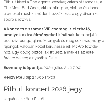
Pitbullt kíséri a The Agents zenekar, valamint táncosai, a
The Most Bad Ones, akik a latin-pop, hiphop és dance
elemeket mesteri módon hozzák össze egy dinamikus,
sodró show-vá.
A koncertre számos VIP csomag is elérhető,
amelyek extra élményeket kínálnak
: korai bejutás,
exkluzív lounge, ajándéktárgyak és még sok más, hogy a
rajongók valóban közel kerülhessenek Mr. Worldwide-
hoz. Egy dolog biztos: aki itt lesz, annak ez az este
örökre beleég a nyarába. Dale!
Esemény időpontja:
2026. július 21. (17:00)
Részvételi díj:
24600 Ft-tól
Pitbull koncert 2026 jegy
Jegyárak: 24600 Ft-tól