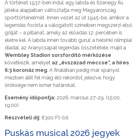
A történet 1937-ben indul: egy labda és tizenegy fiú
játéka alapjaiban változtatja meg Magyarország
sporttörténelmét. Innen vezet az út 1945-be, amikor a
legendás focista a válogatott színeiben megszerzi első
gólját – a pillanat, amely az előadás 12. percében is
életre kel. A labda innen tovább gurul: a helsinki olimpiai
diadal, az Aranycsapat legendás összetétele, majd a
Wembley Stadion sorsfordító mérkőzése
következik, amelyet
az „évszázad meccse”, a híres
6:3 koronáz meg
. A fináléban pedig már spanyol
mezben állít fel máig élő rekordot, jelezve, hogy
öröksége nem ismer határokat.
Esemény időpontja:
2026. március 27-29. (15:00,
19:00)
Részvételi díj:
8300 Ft-tól
Puskás musical 2026 jegyek