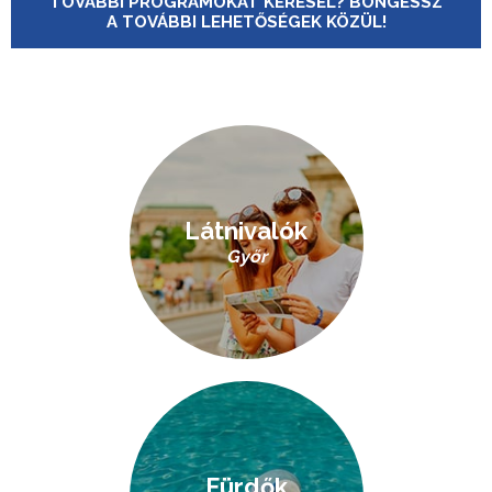
TOVÁBBI PROGRAMOKAT KERESEL? BÖNGÉSSZ
A TOVÁBBI LEHETŐSÉGEK KÖZÜL!
Látnivalók
Győr
Fürdők