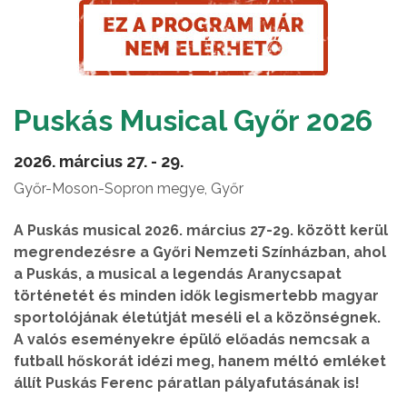
Puskás Musical Győr 2026
2026. március 27. - 29.
Győr-Moson-Sopron megye, Győr
A Puskás musical 2026. március 27-29. között kerül
megrendezésre a Győri Nemzeti Színházban, ahol
a Puskás, a musical a legendás Aranycsapat
történetét és minden idők legismertebb magyar
sportolójának életútját meséli el a közönségnek.
A valós eseményekre épülő előadás nemcsak a
futball hőskorát idézi meg, hanem méltó emléket
állít Puskás Ferenc páratlan pályafutásának is!