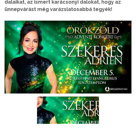
dalaikat, az ismert karácsonyi dalokat, hogy az
ünnepvárást még varázslatosabbá tegyék!