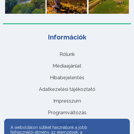
Információk
Rólunk
Médiaajánlat
Hibabejelentés
Adatkezelési tájékoztató
Impresszum
Programváltozás
Partnerek
A weboldalon sütiket használunk a jobb
felhasználói élmény, az elemzések, a