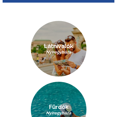
Látnivalók
Nyíregyháza
Fürdők
Nyíregyháza