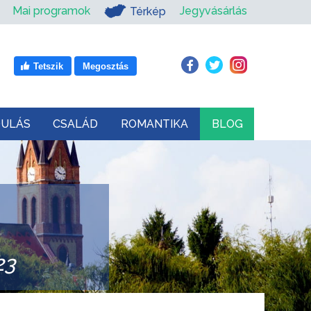
Mai programok
Jegyvásárlás
Térkép
Tetszik
Megosztás
DULÁS
CSALÁD
ROMANTIKA
BLOG
23