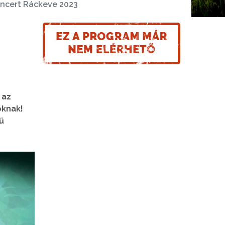
ncert Ráckeve 2023
 az
óknak!
ű