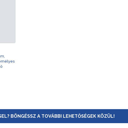
am,
zemélyes
nő
EL? BÖNGÉSSZ A TOVÁBBI LEHETŐSÉGEK KÖZÜL!