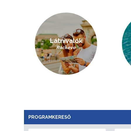
Látnivalók
Ráckeve
PROGRAMKERESŐ