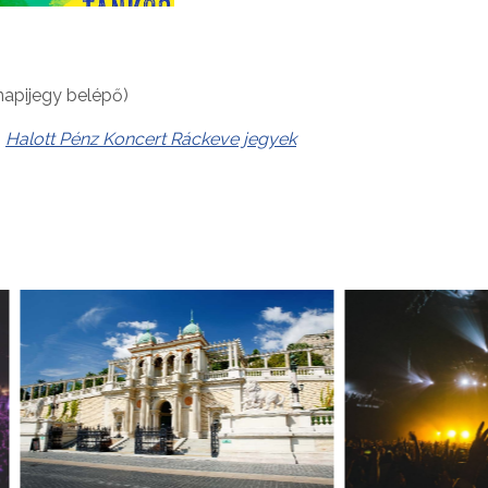
napijegy belépő)
:
Halott Pénz Koncert Ráckeve jegyek