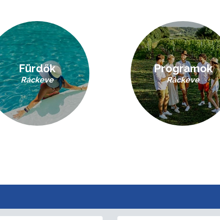
Fürdők
Programok
Ráckeve
Ráckeve