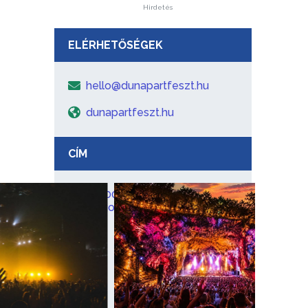
Hirdetés
ELÉRHETŐSÉGEK
hello@dunapartfeszt.hu
dunapartfeszt.hu
CÍM
2300 Ráckeve, Kossuth
Lajos u. 84. kastélypark