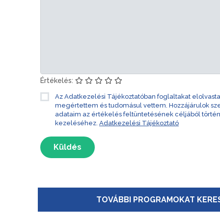
Értékelés:
Az Adatkezelési Tájékoztatóban foglaltakat elolvast
megértettem és tudomásul vettem. Hozzájárulok s
adataim az értékelés feltüntetésének céljából törté
kezeléséhez.
Adatkezelési Tájékoztató
Küldés
TOVÁBBI PROGRAMOKAT KERES