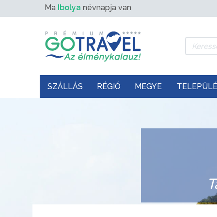
Ma
Ibolya
névnapja van
SZÁLLÁS
RÉGIÓ
MEGYE
TELEPÜL
T