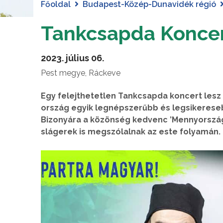
Főoldal
Budapest-Közép-Dunavidék régió
Tankcsapda Koncer
2023. július 06.
Pest megye, Ráckeve
Egy felejthetetlen Tankcsapda koncert lesz 2
ország egyik legnépszerűbb és legsikereseb
Bizonyára a közönség kedvenc ’Mennyország T
slágerek is megszólalnak az este folyamán.