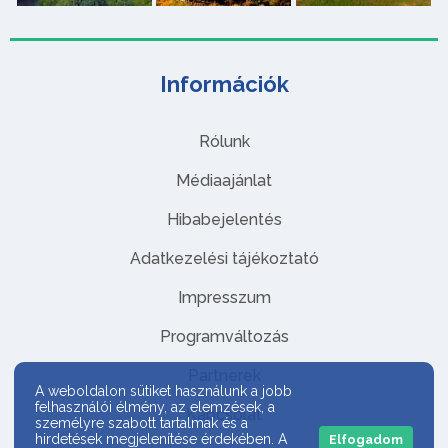
Információk
Rólunk
Médiaajánlat
Hibabejelentés
Adatkezelési tájékoztató
Impresszum
Programváltozás
Partnerek
A weboldalon sütiket használunk a jobb
felhasználói élmény, az elemzések, a
Kapcsolat
személyre szabott tartalmak és a
hirdetések megjelenítése érdekében. A
Elfogadom