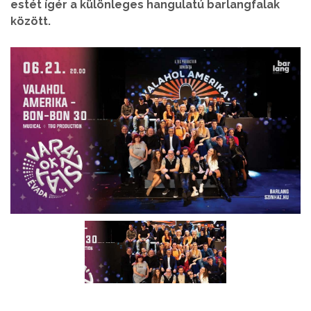
estét ígér a különleges hangulatú barlangfalak
között.