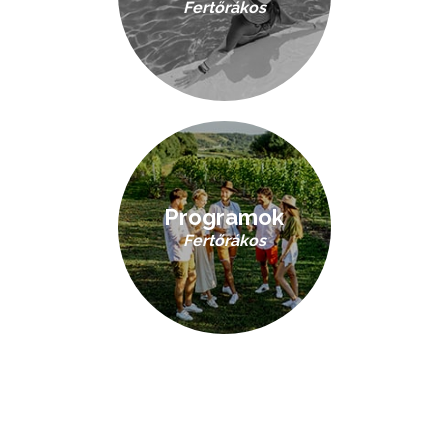
Fertőrákos
Programok
Fertőrákos