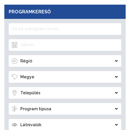
PROGRAMKERESŐ
Régió
Megye
Település
Program típusa
Látnivalók