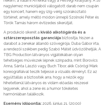
nekem, a Valami Amerika vagy a Hétvégi Királylány. A 16
nagylemez muníciójából válogatott darab nem csupán
egy koncert, hanem egy ízig-vérig szórakoztató
történet, amely méltó módon ünnepli Szolnoki Péter és
Török Tamás három évtizedes sikerútját.
A produkció sikerét a
kiváló alkotógárda és a
sztárszereposztás garanciája
biztosítja, hiszen a
darabot a zenekar állandó szövegírója, Duba Gábor írta,
a rendezői székben pedig Szabó Mátét üdvözölhetjük. A
TBG Production látványos vígjátékában olyan
tehetséges művészek lépnek színpadra, mint Borovics
Anna, Sánta László vagy Buch Tibor, akik Csörögi Márk
koreográfiáival teszik teljessé a vizuális élményt. Ez az
együttállás a biztosíték arra, hogy a nézők egy
hihetetlenül látványos és vidám előadás részesei
legyenek, ahol a zene és a humor tökéletes
harmóniában találkozik.
Esemény időpontja:
2026. június 21. (20:00)