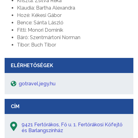
Kriszta: Zsitva Réka
Klaudia: Bartha Alexandra
Hozé: Kékesi Gábor
Bence: Sánta László
Fitti: Monori Dominik
Báró: Szentmártoni Norman
Tibor: Buch Tibor
ELÉRHETŐSÉGEK
gotravel.jegy.hu
CÍM
9421 Fertőrákos, Fő u. 1. Fertőrákosi Kőfejtő
és Barlangszínház