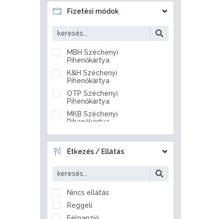
Badacsonytördemic
Fizetési módok
Baj
Baja
Bakonszeg
MBH Széchenyi
Pihenőkártya
Bakonya
K&H Széchenyi
Bakonybél
Pihenőkártya
Bakonynána
OTP Széchenyi
Bakonyszentlászló
Pihenőkártya
Balassagyarmat
MKB Széchenyi
Pihenőkártya
Balástya
Készpénz
Balatonakali
Átutalás
Balatonakarattya
Étkezés / Ellátás
Bankkártya
Balatonalmádi
Balatonberény
Balatonboglár
Nincs ellátás
Balatonederics
Reggeli
Balatonfenyves
Félpanzió