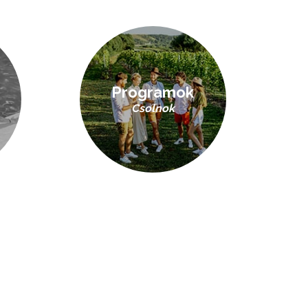
Programok
Csolnok