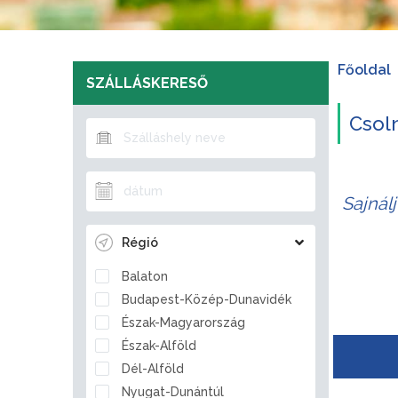
Főoldal
SZÁLLÁSKERESŐ
Csoln
Sajnál
Régió
Balaton
Budapest-Közép-Dunavidék
Észak-Magyarország
Észak-Alföld
Dél-Alföld
Nyugat-Dunántúl