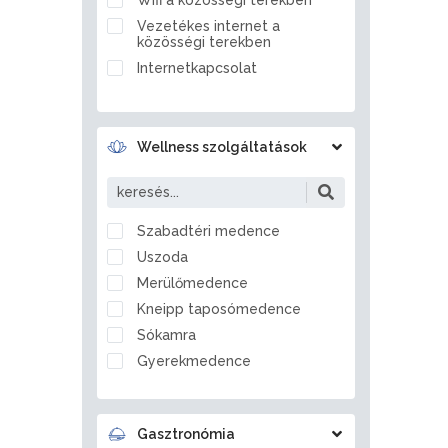
Ballószög
Vezetékes internet a
Balmazújváros
közösségi terekben
Bánd
Internetkapcsolat
Bánhorváti
Bánk
Barcs
Wellness szolgáltatások
Bárdudvarnok
Bátaszék
Bátmonostor
Szabadtéri medence
Bátonyterenye
Uszoda
Bátorliget
Merülőmedence
Battonya
Kneipp taposómedence
Becsvölgye
Sókamra
Békés
Gyerekmedence
Békéscsaba
Jégzuhany
Békésszentandrás
Gőzkamra
Bélapátfalva
Gasztronómia
Aromakabin