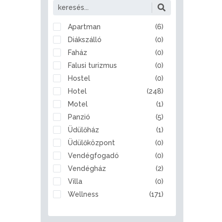
Alattyán
Albertirsa
Alcsútdoboz
Apartman
(6)
Aldebrő
Diákszálló
(0)
Algyő
Faház
(0)
Almamellék
Falusi turizmus
(0)
Alsóberecki
Hostel
(0)
Alsóbogát
Hotel
(248)
Alsónémedi
Motel
(1)
Alsóörs
Panzió
(5)
Apaj
Üdülőház
(1)
Apostag
Üdülőközpont
(0)
Ásotthalom
Vendégfogadó
(0)
Aszód
Vendégház
(2)
Bábolna
Villa
(0)
Babót
Wellness
(171)
Bácsalmás
Badacsonytomaj