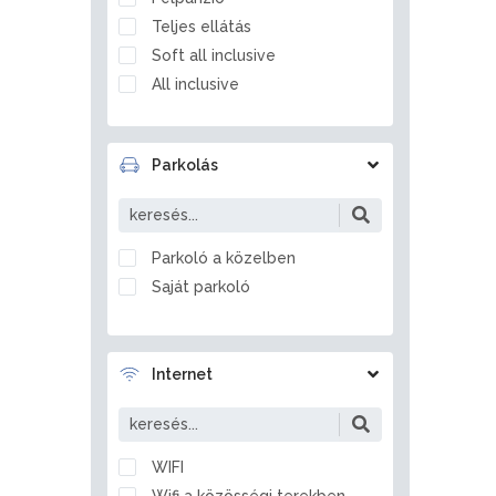
Balatonfőkajár
Teljes ellátás
Balatonföldvár
Soft all inclusive
Balatonfüred
All inclusive
Balatonfűzfő
Balatongyörök
Balatonkenese
Parkolás
Balatonlelle
Balatonmagyaród
Balatonrendes
Parkoló a közelben
Balatonszabadi
Saját parkoló
Balatonszárszó
Balatonszemes
Balatonszentgyörgy
Internet
Balatonszepezd
Balatonszőlős
Balatonvilágos
WIFI
Balf
Wifi a közösségi terekben