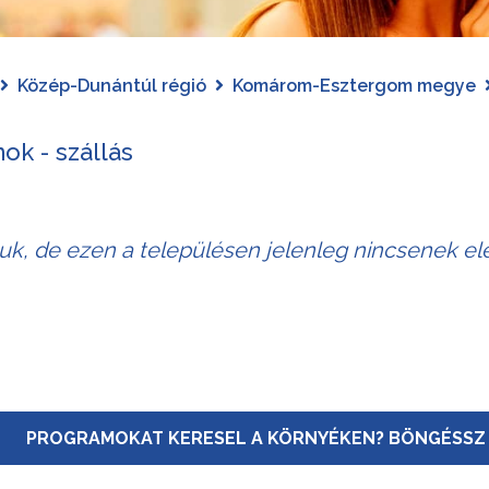
Közép-Dunántúl régió
Komárom-Esztergom megye
ok - szállás
juk, de ezen a településen jelenleg nincsenek elé
PROGRAMOKAT KERESEL A KÖRNYÉKEN? BÖNGÉSSZ 