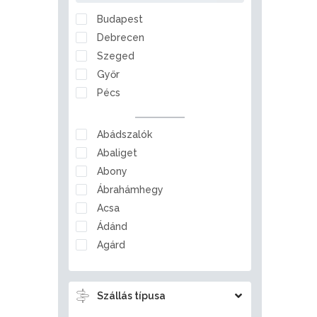
Nógrád
Budapest
Pest
Debrecen
Somogy
Szeged
Szabolcs-Szatmár-Bereg
Győr
Tolna
Pécs
Vas
Veszprém
Abádszalók
Zala
Abaliget
Abony
Ábrahámhegy
Acsa
Ádánd
Agárd
Ágfalva
Aggtelek
Szállás típusa
Ajka