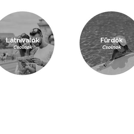
Látnivalók
Fürdők
Csolnok
Csolnok