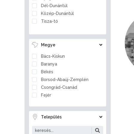
Dél-Dunántúl
Közép-Dunántúl
Tisza-tó
Megye
Bács-Kiskun
Baranya
Békés
Borsod-Abaúj-Zemplén
Csongrád-Csanád
Fejér
Győr-Moson-Sopron
Hajdú-Bihar
Település
Heves
Jász-Nagykun-Szolnok
Komárom-Esztergom