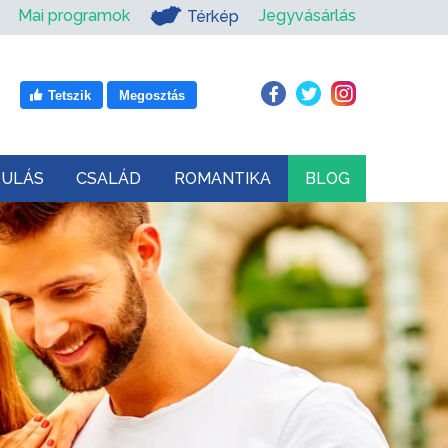
Mai programok
Jegyvásárlás
Térkép
Tetszik
Megosztás
DULÁS
CSALÁD
ROMANTIKA
BLOG