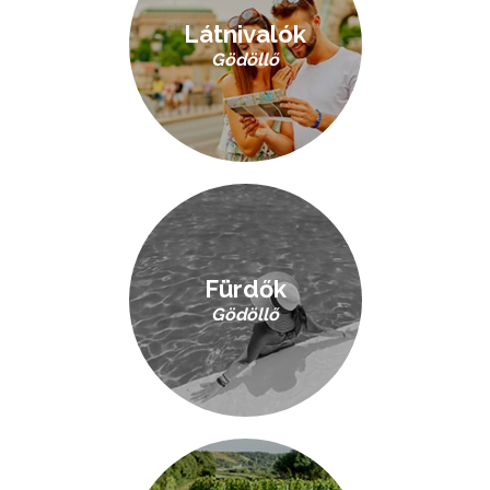
Látnivalók
Gödöllő
Fürdők
Gödöllő