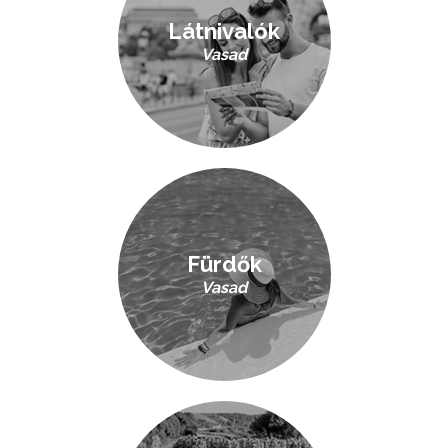
Látnivalók
Vasad
Fürdők
Vasad