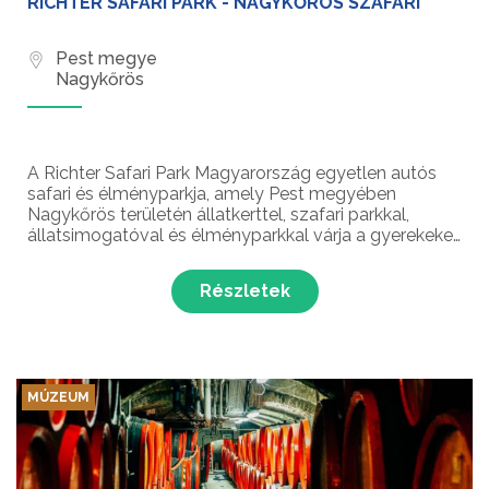
RICHTER SAFARI PARK - NAGYKŐRÖS SZAFARI
Pest megye
Nagykőrös
A Richter Safari Park Magyarország egyetlen autós
safari és élményparkja, amely Pest megyében
Nagykőrös területén állatkerttel, szafari parkkal,
állatsimogatóval és élményparkkal várja a gyerekeket
és felnőtteket egyaránt! A Közép-Európában is
különlegesnek számító Richter Safari Park olyan
Részletek
izgalmas...
MÚZEUM