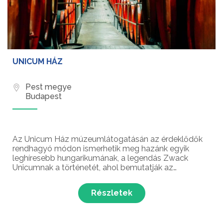
UNICUM HÁZ
Pest megye
Budapest
Az Unicum Ház múzeumlátogatásán az érdeklődők
rendhagyó módon ismerhetik meg hazánk egyik
leghíresebb hungarikumának, a legendás Zwack
Unicumnak a történetét, ahol bemutatják az
évszázados hagyományokon alapuló
gyógynövénylikőr-készítés eszközeit és folyamatát!
Részletek
Vegyél részt te is ezen a különleges p...