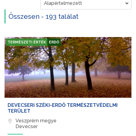
Összesen - 193 találat
TERMÉSZETI ÉRTÉK
ERDŐ
DEVECSERI SZÉKI-ERDŐ TERMÉSZETVÉDELMI
TERÜLET
Veszprém megye
Devecser