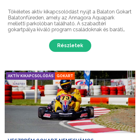
Tökéletes aktív kikapcsolódást nyújt a Balaton Gokart
Balatonfüreden, amely az Annagora Aquapark
melletti parkolóban található. A szabadtéri
gokartpálya kiváló program családoknak és baráti
társaságoknak egyaránt, ahol az izgalmas
kanyaroknak köszönhetően egy felejthetetlen élmény
Részletek
várja a versenyzők...
AKTÍV KIKAPCSOLÓDÁS
GOKART