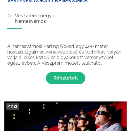
VESZPRÉM GOKART NEMESVÁMOS
Veszprém megye
Nemesvámos
A nemesvámosi Karting Gokart egy 400 méter
hosszú, izgalmas vonalvezetésű és technikás pályán
várja a lelkes kezdő és a gyakorlott versenyzőket
egész évben. A Veszprém mellett található
gokartpályán minden hónapban háziversenyt is
rendeznek, amelyen a versenyzők különböző
Részletek
kategóriákban mérettethetik...
MOZI