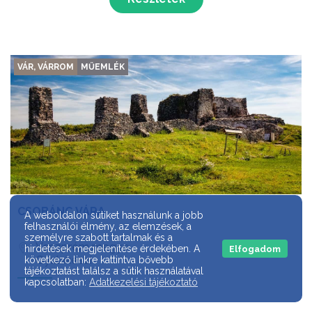
VÁR, VÁRROM
MŰEMLÉK
CSOBÁNC VÁRA
A weboldalon sütiket használunk a jobb
felhasználói élmény, az elemzések, a
személyre szabott tartalmak és a
Veszprém megye
hirdetések megjelenítése érdekében. A
Elfogadom
Gyulakeszi
következő linkre kattintva bővebb
tájékoztatást találsz a sütik használatával
kapcsolatban:
Adatkezelési tájékoztató