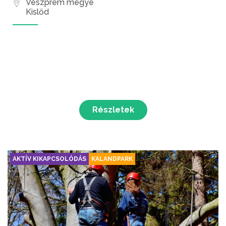
Veszprém megye
Kislőd
Részletek
AKTÍV KIKAPCSOLÓDÁS
KALANDPARK