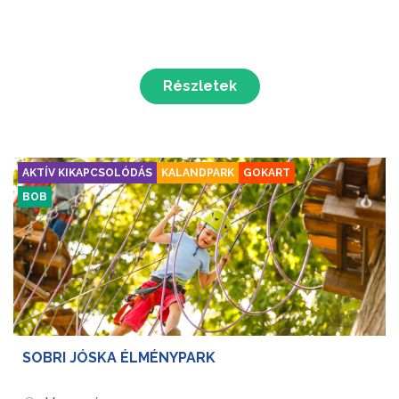
Részletek
AKTÍV KIKAPCSOLÓDÁS
KALANDPARK
GOKART
BOB
SOBRI JÓSKA ÉLMÉNYPARK