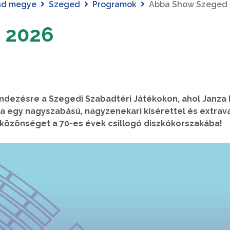
ád megye
Szeged
Programok
Abba Show Szeged 
 2026
endezésre a Szegedi Szabadtéri Játékokon, ahol Janza 
ívája egy nagyszabású, nagyzenekari kísérettel és extra
 a közönséget a 70-es évek csillogó diszkókorszakába!