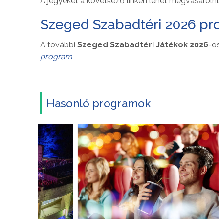
A jegyeket a következő linken lehet megvásárolni
Szeged Szabadtéri 2026 p
A további
Szeged Szabadtéri Játékok 2026
-os
program
Hasonló programok