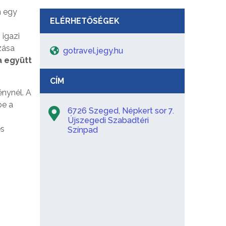
n egy
ELÉRHETŐSÉGEK
 igazi
zása
gotravel.jegy.hu
 együtt
CÍM
nynél. A
be a
6726 Szeged, Népkert sor 7.
Újszegedi Szabadtéri
es
Színpad