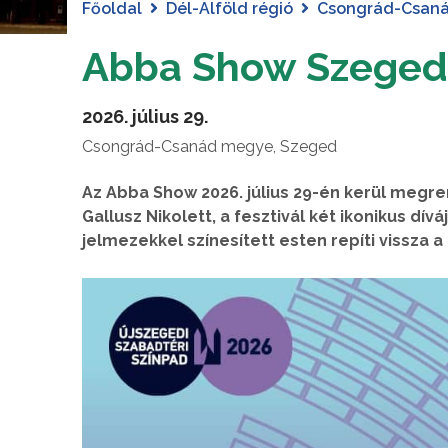
Főoldal
Dél-Alföld régió
Csongrád-Csan
Abba Show Szeged
2026. július 29.
Csongrád-Csanád megye, Szeged
Az Abba Show 2026. július 29-én kerül megr
Gallusz Nikolett, a fesztivál két ikonikus d
jelmezekkel színesített esten repíti vissza