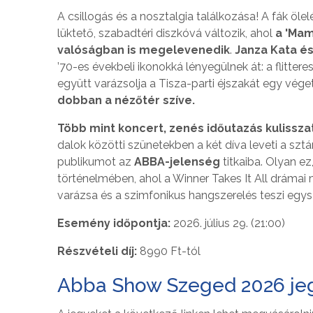
A csillogás és a nosztalgia találkozása! A fák ö
lüktető, szabadtéri diszkóvá változik, ahol
a 'Mam
valóságban is megelevenedik
.
Janza Kata és
’70-es évekbeli ikonokká lényegülnek át: a flitte
együtt varázsolja a Tisza-parti éjszakát egy vége
dobban a nézőtér szíve.
Több mint koncert, zenés időutazás kulissza
dalok közötti szünetekben a két díva leveti a szt
publikumot az
ABBA-jelenség
titkaiba. Olyan e
történelmében, ahol a Winner Takes It All drámai
varázsa és a szimfonikus hangszerelés teszi egys
Esemény időpontja:
2026. július 29. (21:00)
Részvételi díj:
8990 Ft-tól
Abba Show Szeged 2026 je