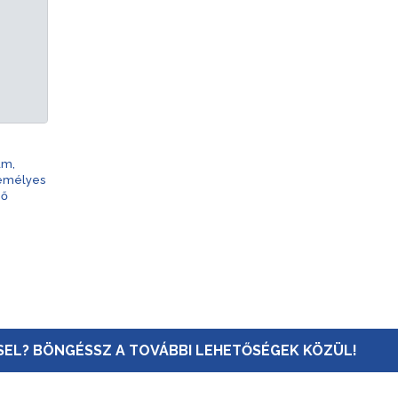
am,
zemélyes
nő
EL? BÖNGÉSSZ A TOVÁBBI LEHETŐSÉGEK KÖZÜL!