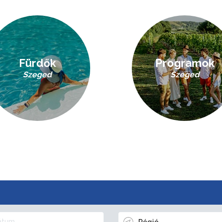
Fürdők
Programok
Szeged
Szeged
Régió