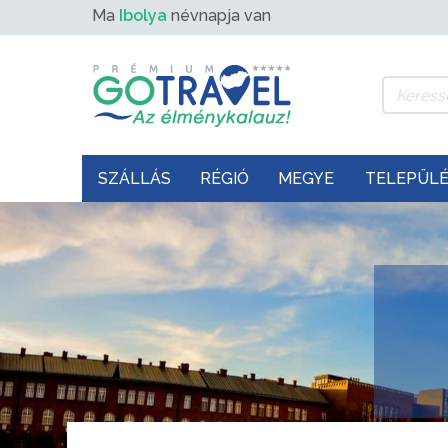
Ma
Ibolya
névnapja van
SZÁLLÁS
RÉGIÓ
MEGYE
TELEPÜL