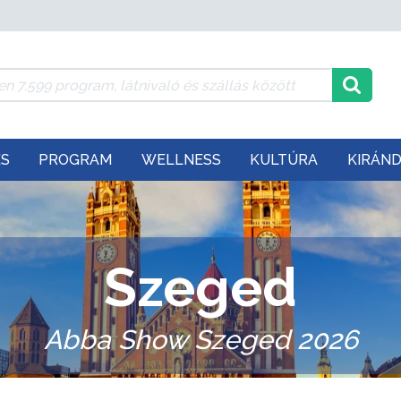
ÉS
PROGRAM
WELLNESS
KULTÚRA
KIRÁN
Szeged
Abba Show Szeged 2026