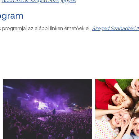
:
Abba Show Szeged 2026 jegyek
rogram
 programjai az alábbi linken érhetőek el:
Szeged Szabadtéri 