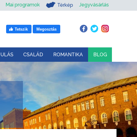
Mai programok
Jegyvásárlás
Térkép
Tetszik
Megosztás
DULÁS
CSALÁD
ROMANTIKA
BLOG