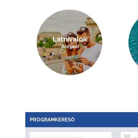
Látnivalók
Szeged
PROGRAMKERESŐ