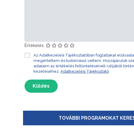
Értékelés:
Az Adatkezelési Tájékoztatóban foglaltakat elolvast
megértettem és tudomásul vettem. Hozzájárulok s
adataim az értékelés feltüntetésének céljából törté
kezeléséhez.
Adatkezelési Tájékoztató
Küldés
TOVÁBBI PROGRAMOKAT KERES