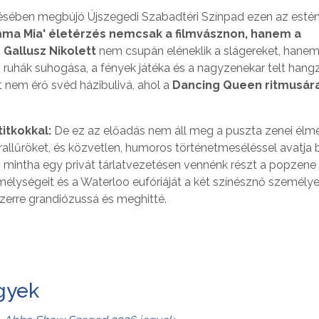
lelésében megbújó Újszegedi Szabadtéri Színpad ezen az esté
ma Mia' életérzés nemcsak a filmvásznon, hanem a
 Gallusz Nikolett
nem csupán eléneklik a slágereket, hanem
res ruhák suhogása, a fények játéka és a nagyzenekar telt hang
t nem érő svéd házibulivá, ahol a
Dancing Queen ritmusára
titkokkal:
De ez az előadás nem áll meg a puszta zenei élmé
árallűröket, és közvetlen, humoros történetmeséléssel avatja 
z, mintha egy privát tárlatvezetésen vennénk részt a popzene
 mélységeit és a Waterloo eufóriáját a két színésznő személy
zerre grandiózussá és meghitté.
gyek