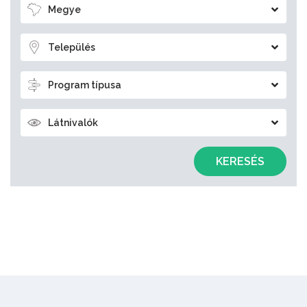
Megye
Település
Program típusa
Látnivalók
KERESÉS