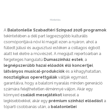
Hirdetés
A
Balatonlelle Szabadtéri Színpad 2026 programok
tekintetében a déli part legpezsgőbb kulturális
csomópontjává növi ki magát ezen a nyáron, ahol a
fülledt júliusi és augusztusi estéken a csillagos égbolt
alatt kel életre a művészet. A megújult repertoárban a
fergeteges hangulatú
Dumaszínház estek
, a
legnépszerűbb hazai előadók élő koncertjei
,
látványos musical-produkciók
és a kihagyhatatlan,
nosztalgikus operettgálák
váltják egymást,
garantálva, hogy a balatoni nyaralás minden generáció
számára felejthetetlen élménnyé váljon. Akár egy
könnyed
családi mesejátékot
keresel a
legkisebbekkel, akár egy
prémium színházi előadást
a
tóparti csobbanás után, a
balatonlellei