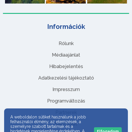
Információk
Rólunk
Médiaajánlat
Hibabejelentés
Adatkezelési tájékoztató
Impresszum
Programváltozás
Partnerek
A weboldalon sütiket használunk a jobb
felhasználói élmény, az elemzések, a
Kapcsolat
személyre szabott tartalmak és a
hirdetések megjelenítése érdekében. A
Elfogadom