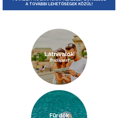
A TOVÁBBI LEHETŐSÉGEK KÖZÜL!
Látnivalók
Budapest
Fürdők