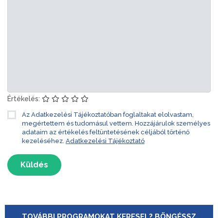
Értékelés:
Az Adatkezelési Tájékoztatóban foglaltakat elolvastam,
megértettem és tudomásul vettem. Hozzájárulok személyes
adataim az értékelés feltüntetésének céljából történő
kezeléséhez.
Adatkezelési Tájékoztató
Küldés
TOVÁBBI PROGRAMOKAT KERESEL? BÖNGÉSSZ