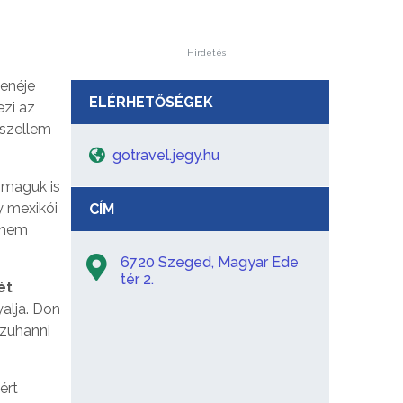
Hirdetés
zenéje
ELÉRHETŐSÉGEK
zi az
 szellem
gotravel.jegy.hu
 maguk is
y mexikói
CÍM
hanem
6720 Szeged, Magyar Ede
tér 2.
ét
yalja. Don
 zuhanni
ért