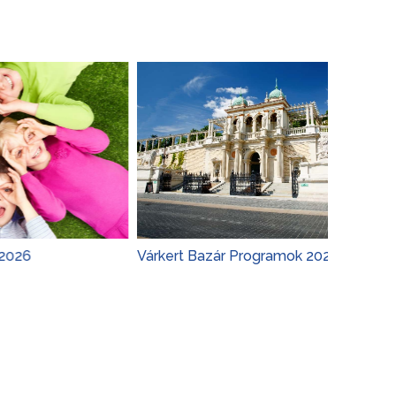
Várkert Bazár Programok 2026
Budapest 