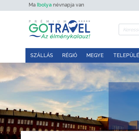
Ma
Ibolya
névnapja van
SZÁLLÁS
RÉGIÓ
MEGYE
TELEPÜL