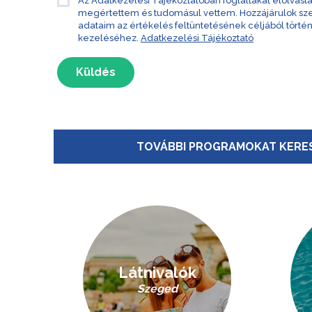
Az Adatkezelési Tájékoztatóban foglaltakat elolvast
megértettem és tudomásul vettem. Hozzájárulok s
adataim az értékelés feltüntetésének céljából törté
kezeléséhez.
Adatkezelési Tájékoztató
Küldés
TOVÁBBI PROGRAMOKAT KERES
Látnivalók
Szeged