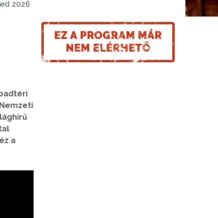
ed 2026
badtéri
i Nemzeti
lághírű
tal
éz a