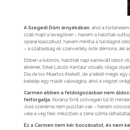
A Szegedi Dóm árnyékában
, ahol a történele
száll majd a levegőben – hanem a halottak suttog
operai klasszikust, hanem mintha a túlvilágról i
– a szabadság és szenvedély örök démona, aki ad
Ebben a különös, halottak napi karnevált idéző 
élnének. Erkel László Kentaur vizuális világa oly
Día de los Muertos ihletett, de a lelkét mégis e
belelép egy másik valóságba, ahol a végzet virágk
Carmen ebben a feldolgozásban nem áldozat
felforgatja
. Ábrányi Emil szövegein túl itt minde
José szerelme nem pusztán vak – hanem sorsszer
vele a vég felé, miközben a zene szinte láthatatla
Ez a Carmen nem kér bocsánatot, és nem ker