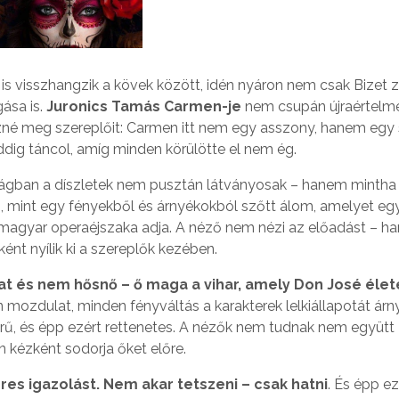
m is visszhangzik a kövek között, idén nyáron nem csak Bizet 
ása is.
Juronics Tamás Carmen-je
nem csupán újraértelme
dézné meg szereplőit: Carmen itt nem egy asszony, hanem egy
dig táncol, amíg minden körülötte el nem ég.
világban a díszletek nem pusztán látványosak – hanem mintha
an, mint egy fényekből és árnyékokból szőtt álom, amelyet eg
gy magyar operaéjszaka adja. A néző nem nézi az előadást – 
ént nyílik ki a szereplők kezében.
 és nem hősnő – ő maga a vihar, amely Don José élet
n mozdulat, minden fényváltás a karakterek lelkiállapotát árn
ű, és épp ezért rettenetes. A nézők nem tudnak nem együtt
n kézként sodorja őket előre.
es igazolást. Nem akar tetszeni – csak hatni
. És épp ez