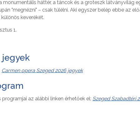
a monumentális háttér, a táncok és a groteszk látványvilág e
pán "megnézni" – csak túlélni. Aki egyszer belép ebbe az el
 különös keverékét.
sztus 1.
 jegyek
:
Carmen opera Szeged 2026 jegyek
rogram
 programjai az alábbi linken érhetőek el:
Szeged Szabadtéri 