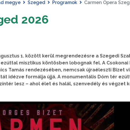
ád megye
Szeged
Programok
Carmen Opera Szeg
ged 2026
augusztus 1. között kerül megrendezésre a Szegedi Sza
ai ezúttal misztikus köntösben lobognak fel. A Csokona
cs Tamás rendezésében, nemcsak újraéleszti Bizet vi
tát idézve formálja újjá. A monumentális Dóm tér ezút
íntér lesz – ahol élet és halál, szenvedély és végzet k