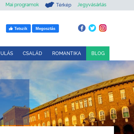
Mai programok
Jegyvásárlás
Térkép
Tetszik
Megosztás
DULÁS
CSALÁD
ROMANTIKA
BLOG