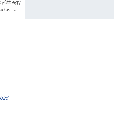
gyütt egy
őadásba,
2026