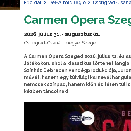
Főoldal
Dél-Alföld régió
Csongrád-Csan
Carmen Opera Sze
2026. július 31. - augusztus 01.
Csongrád-Csanád megye, Szeged
A Carmen Opera Szeged 2026. július 31. és 
Játékokon, ahol a klasszikus történet lángj
Színház Debrecen vendégprodukciója, Juroni
művét, hanem egy túlvilági karnevál hangula
nemcsak színpad, hanem időn és téren túli sz
kézben táncolnak!