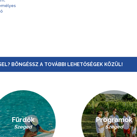
am,
zemélyes
nő
EL? BÖNGÉSSZ A TOVÁBBI LEHETŐSÉGEK KÖZÜL!
Fürdők
Programok
Szeged
Szeged