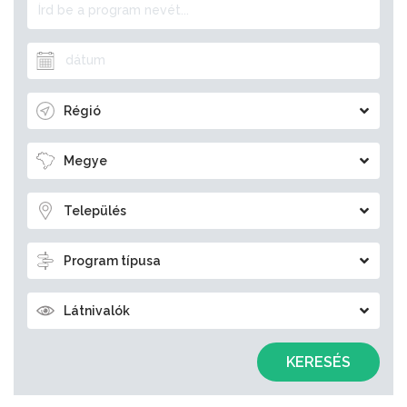
Régió
Megye
Település
Program típusa
Látnivalók
KERESÉS