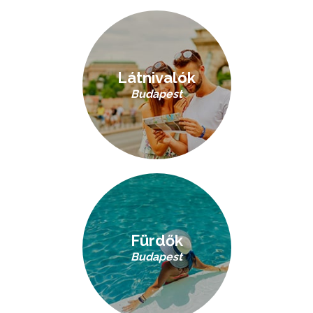
Látnivalók
Budapest
Fürdők
Budapest