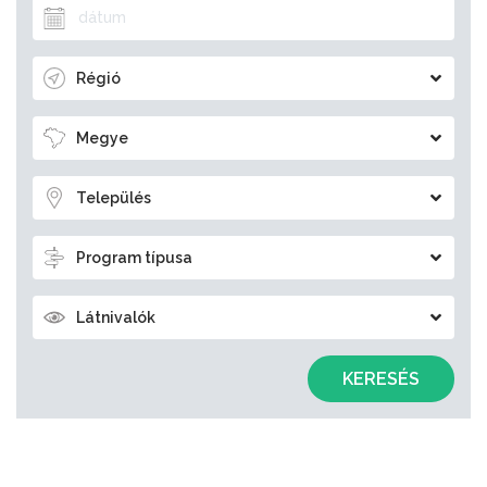
Régió
Megye
Település
Program típusa
Látnivalók
KERESÉS