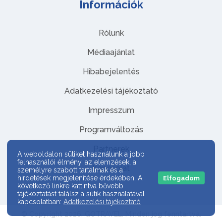
Információk
Rólunk
Médiaajánlat
Hibabejelentés
Adatkezelési tájékoztató
Impresszum
Programváltozás
Partnerek
A weboldalon sütiket használunk a jobb
felhasználói élmény, az elemzések, a
Kapcsolat
személyre szabott tartalmak és a
hirdetések megjelenítése érdekében. A
Elfogadom
következő linkre kattintva bővebb
tájékoztatást találsz a sütik használatával
kapcsolatban:
Adatkezelési tájékoztató
© Copyright 2026. GOTRAVEL. Minden jog fenntartva.