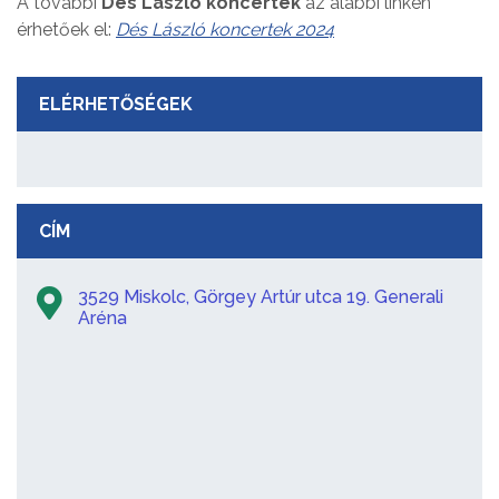
A további
Dés László koncertek
az alábbi linken
érhetőek el:
Dés László koncertek 2024
ELÉRHETŐSÉGEK
CÍM
3529 Miskolc, Görgey Artúr utca 19. Generali
Aréna