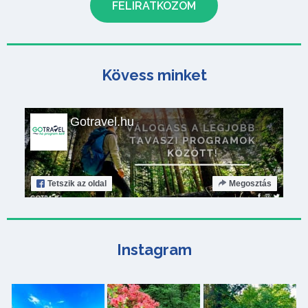
Kövess minket
Gotravel.hu
Tetszik
az oldal
Megosztás
Instagram