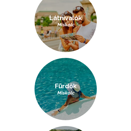
Látnivalók
Miskolc
Fürdők
Miskolc