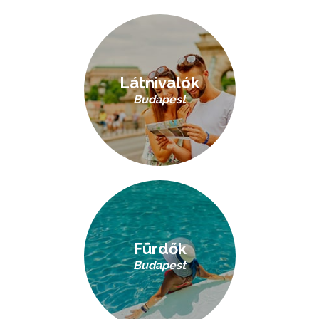
Látnivalók
Budapest
Fürdők
Budapest