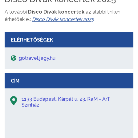
A további
Disco Dívák koncertek
az alábbi linken
érhetőek el:
Disco Dívák koncertek 2025
ELÉRHETŐSÉGEK
gotravel.jegy.hu
CÍM
1133 Budapest, Kárpát u. 23. RaM - ArT
Színház