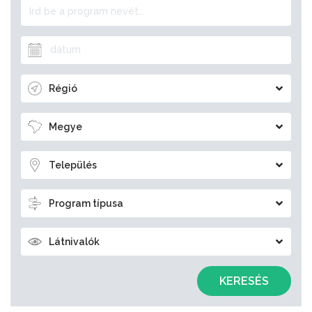
Régió
Megye
Település
Program típusa
Látnivalók
KERESÉS