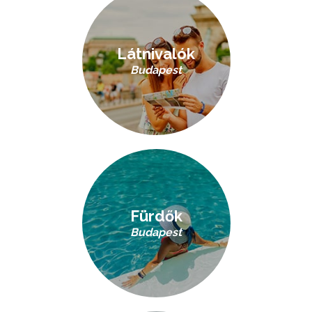
Látnivalók
Budapest
Fürdők
Budapest