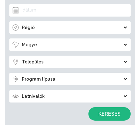
Régió
Megye
Település
Program típusa
Látnivalók
KERESÉS