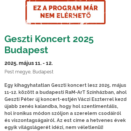
Geszti Koncert 2025
Budapest
2025. május 11. - 12.
Pest megye, Budapest
Egy kihagyhatatlan Geszti koncert lesz 2025. május
11-12. között a budapesti RaM-ArT Színházban, ahol
Geszti Péter új koncert-estjén Váczi Eszterrel kezd
újabb zenés kalandba, hogy hol szentimentális,
hol ironikus módon szóljon a szerelem csodáiról
és viszontagságairól. Az est címe a hetvenes évek
egyik világslágerét idézi, nem véletlenül!