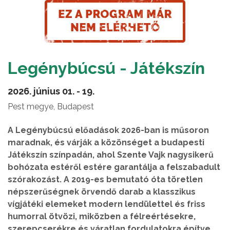
Legénybúcsú - Játékszín
2026. június 01. - 19.
Pest megye, Budapest
A Legénybúcsú előadások 2026-ban is műsoron
maradnak, és várják a közönséget a budapesti
Játékszín színpadán, ahol Szente Vajk nagysikerű
bohózata estéről estére garantálja a felszabadult
szórakozást. A 2019-es bemutató óta töretlen
népszerűségnek örvendő darab a klasszikus
vígjátéki elemeket modern lendülettel és friss
humorral ötvözi, miközben a félreértésekre,
szerepcserékre és váratlan fordulatokra építve