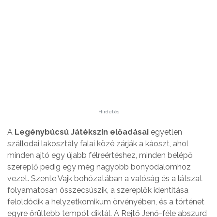
Hirdetés
A
Legénybúcsú Játékszín előadásai
egyetlen
szállodai lakosztály falai közé zárják a káoszt, ahol
minden ajtó egy újabb félreértéshez, minden belépő
szereplő pedig egy még nagyobb bonyodalomhoz
vezet. Szente Vajk bohózatában a valóság és a látszat
folyamatosan összecsúszik, a szereplők identitása
feloldódik a helyzetkomikum örvényében, és a történet
egyre őrültebb tempót diktál. A Rejtő Jenő-féle abszurd