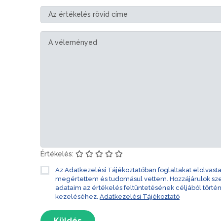
Értékelés:
Az Adatkezelési Tájékoztatóban foglaltakat elolvast
megértettem és tudomásul vettem. Hozzájárulok s
adataim az értékelés feltüntetésének céljából törté
kezeléséhez.
Adatkezelési Tájékoztató
Küldés