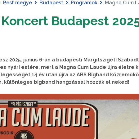
Pest megye
Budapest
Programok
Magna Cum La
Koncert Budapest 202
z 2025. június 6-án a budapesti Margitszigeti Szabadt
es nyári estére, mert a Magna Cum Laude újra életre ke
lönlegességét 14 év után újra az ABS Bigband közreműk
ben, különleges bigband hangzással hozzák el neked!