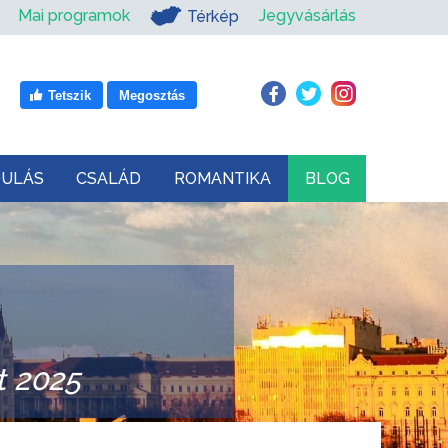
Mai programok
Jegyvásárlás
Térkép
Tetszik
Megosztás
DULÁS
CSALÁD
ROMANTIKA
BLOG
 2025