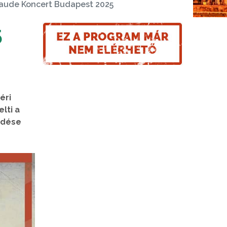
ude Koncert Budapest 2025
5
éri
lti a
ödése