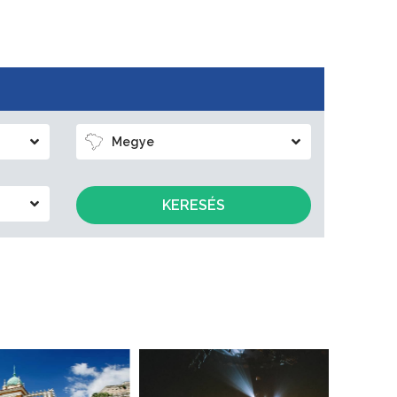
Megye
KERESÉS