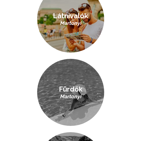
Látnivalók
Martonyi
Fürdők
Martonyi