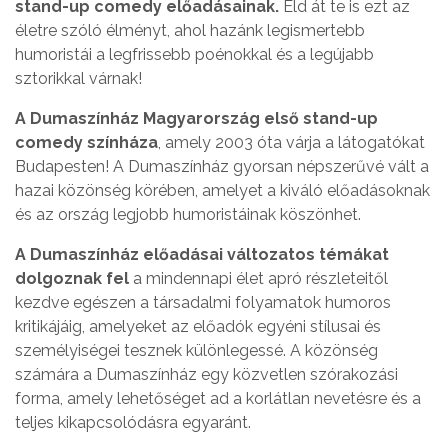
stand-up comedy előadásainak.
Éld át te is ezt az
életre szóló élményt, ahol hazánk legismertebb
humoristái a legfrissebb poénokkal és a legújabb
sztorikkal várnak!
A Dumaszínház Magyarország első stand-up
comedy színháza
, amely 2003 óta várja a látogatókat
Budapesten! A Dumaszínház gyorsan népszerűvé vált a
hazai közönség körében, amelyet a kiváló előadásoknak
és az ország legjobb humoristáinak köszönhet.
A Dumaszínház előadásai változatos témákat
dolgoznak fel
a mindennapi élet apró részleteitől
kezdve egészen a társadalmi folyamatok humoros
kritikájáig, amelyeket az előadók egyéni stílusai és
személyiségei tesznek különlegessé. A közönség
számára a Dumaszínház egy közvetlen szórakozási
forma, amely lehetőséget ad a korlátlan nevetésre és a
teljes kikapcsolódásra egyaránt.