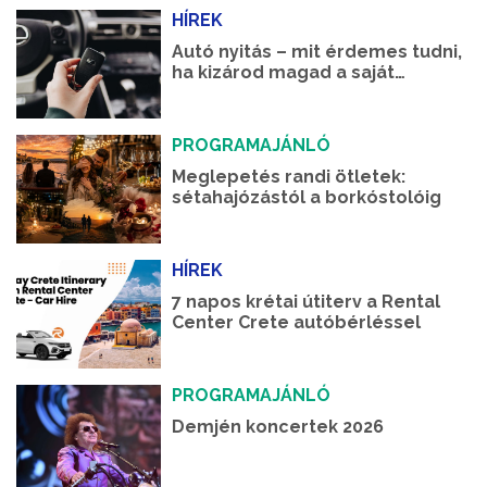
HÍREK
Autó nyitás – mit érdemes tudni,
ha kizárod magad a saját
autódból?
PROGRAMAJÁNLÓ
Meglepetés randi ötletek:
sétahajózástól a borkóstolóig
HÍREK
7 napos krétai útiterv a Rental
Center Crete autóbérléssel
PROGRAMAJÁNLÓ
Demjén koncertek 2026