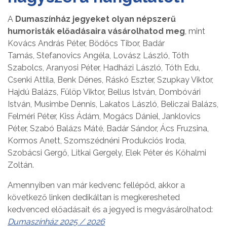
A
Dumaszínház jegyeket olyan népszerű
humoristák előadásaira vásárolhatod meg
, mint
Kovács András Péter, Bödőcs Tibor, Badár
Tamás, Stefanovics Angéla, Lovász László, Tóth
Szabolcs, Aranyosi Péter, Hadházi László, Tóth Edu,
Csenki Attila, Benk Dénes, Ráskó Eszter, Szupkay Viktor,
Hajdú Balázs, Fülöp Viktor, Bellus István, Dombóvári
István, Musimbe Dennis, Lakatos László, Beliczai Balázs,
Felméri Péter, Kiss Ádám, Mogács Dániel, Janklovics
Péter, Szabó Balázs Máté, Badár Sándor, Ács Fruzsina,
Kormos Anett, Szomszédnéni Produkciós Iroda,
Szobácsi Gergő, Litkai Gergely, Elek Péter és Kőhalmi
Zoltán.
Amennyiben van már kedvenc fellépőd, akkor a
következő linken dedikáltan is megkeresheted
kedvenced előadásait és a jegyed is megvásárolhatod:
Dumaszínház 2025 / 2026